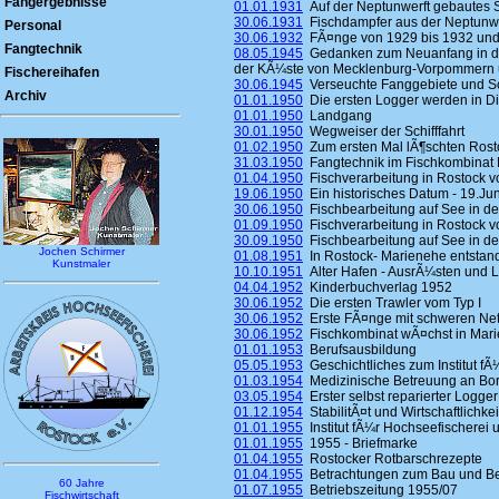
Fangergebnisse
01.01.1931
Auf der Neptunwerft gebautes Sc
30.06.1931
Fischdampfer aus der Neptunwe
Personal
30.06.1932
FÃ¤nge von 1929 bis 1932 und 
Fangtechnik
08.05.1945
Gedanken zum Neuanfang in der
der KÃ¼ste von Mecklenburg-Vorpommern 
Fischereihafen
30.06.1945
Verseuchte Fanggebiete und Sch
Archiv
01.01.1950
Die ersten Logger werden in Die
01.01.1950
Landgang
30.01.1950
Wegweiser der Schifffahrt
01.02.1950
Zum ersten Mal lÃ¶schten Rosto
31.03.1950
Fangtechnik im Fischkombinat 
01.04.1950
Fischverarbeitung in Rostock vo
19.06.1950
Ein historisches Datum - 19.Ju
30.06.1950
Fischbearbeitung auf See in den
01.09.1950
Fischverarbeitung in Rostock vo
30.09.1950
Fischbearbeitung auf See in den
Jochen Schirmer
01.08.1951
In Rostock- Marienehe entstand
Kunstmaler
10.10.1951
Alter Hafen - AusrÃ¼sten und 
04.04.1952
Kinderbuchverlag 1952
30.06.1952
Die ersten Trawler vom Typ I
30.06.1952
Erste FÃ¤nge mit schweren Ne
30.06.1952
Fischkombinat wÃ¤chst in Mar
01.01.1953
Berufsausbildung
05.05.1953
Geschichtliches zum Institut fÃ
01.03.1954
Medizinische Betreuung an Bo
03.05.1954
Erster selbst reparierter Logger
01.12.1954
StabilitÃ¤t und Wirtschaftlichk
01.01.1955
Institut fÃ¼r Hochseefischerei u
01.01.1955
1955 - Briefmarke
01.04.1955
Rostocker Rotbarschrezepte
01.04.1955
Betrachtungen zum Bau und Bet
60 Jahre
01.07.1955
Betriebszeitung 1955/07
Fischwirtschaft