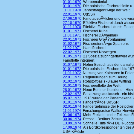
01.01.1970
Werbematerial
01.01.1970
Die polnische Fischereiflotte u. 
11.01.1970
JahresfangertrÃ¤ge der Welt
22.01.1970
UdSSR
27.06.1970
FangtagebÃ¼cher und die wisse
27.10.1970
Effektive Fischerei durch wisse
01.11.1970
Effektive Fischerei durch Flott
01.01.1971
Fischerei Kuba
11.01.1971
Fischerei DÃ¤nemark
22.01.1971
Fischerei GroÃŸbritannien
01.02.1971
FischereiertrÃ¤ge Spaniens
11.02.1971
Islandfischerei
22.02.1971
Fischerei Norwegen
01.05.1971
21 Spezialzubringertrawler wur
Fangflotte integriert
01.07.1971
Hoher Besuch aus der damalig
01.01.1972
Die polnische Fischerei bis 19
11.01.1972
Nutzung von Kalmaren in Pole
22.01.1972
Regulierungen zum Hering
01.02.1972
Rohstoffbasis -Blauer Wittling
01.01.1973
Fischereiflotte der Welt
28.01.1973
Neue Berliner Illustrierte - Hiev
12.02.1973
Besatzungsaustausch - ein hist
05.07.1973
1913 wurde der Panamakanal 
01.01.1974
FangertrÃ¤ge UdSSR
02.01.1974
Fangergebnisse der Rostocker 
11.01.1974
Forschungsreise Walter Herwig
01.06.1974
Mehr Freizeit - mehr Zeit zum F
30.06.1974
Presse - Berliner Zeitung
13.09.1974
Schnelle Hilfe fÃ¼r DDR-Logg
17.09.1974
Als Bordkorrespondenten des A
USA-KÃ¼ste