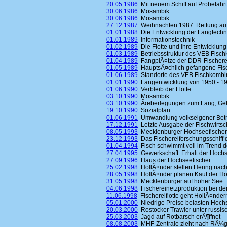
20.05.1986
Mit neuem Schiff auf Probefahrt
30.06.1986
Mosambik
30.06.1986
Mosambik
27.12.1987
Weihnachten 1987: Rettung au
01.01.1988
Die Entwicklung der Fangtechn
01.01.1989
Informationstechnik
01.02.1989
Die Flotte und ihre Entwicklung
01.03.1989
Betriebsstruktur des VEB Fisc
01.04.1989
FangplÃ¤tze der DDR-Fischerei
01.05.1989
HauptsÃ¤chlich gefangene Fis
01.06.1989
Standorte des VEB Fischkombi
01.01.1990
Fangentwicklung von 1950 - 19
01.06.1990
Verbleib der Flotte
03.10.1990
Mosambik
03.10.1990
Ãœberlegungen zum Fang, Gefrie
19.10.1990
Sozialplan
01.06.1991
Umwandlung volkseigener Betrie
17.12.1991
Letzte Ausgabe der Fischwirtsc
08.05.1993
Mecklenburger Hochseefischer
23.12.1993
Das Fischereiforschungsschiff d
01.04.1994
Fisch schwimmt voll im Trend d
27.04.1995
Gewerkschaft: Erhalt der Hochs
27.09.1996
Haus der Hochseefischer
25.02.1998
HollÃ¤nder stellen Hering nac
28.05.1998
HollÃ¤nder planen Kauf der H
31.05.1998
Mecklenburger auf hoher See
04.06.1998
Fischereinetzproduktion bei der
11.06.1998
Fischereiflotte geht HollÃ¤nder
05.01.2000
Niedrige Preise belasten Hoch
20.03.2000
Rostocker Trawler unter russisc
25.03.2003
Jagd auf Rotbarsch erÃ¶ffnet
08.08.2003
MHF-Zentrale zieht nach RÃ¼