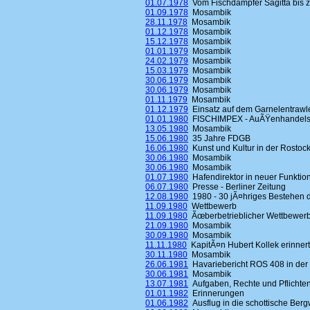
01.07.1978
Vom Fischdampfer Sagitta bis 
01.09.1978
Mosambik
28.11.1978
Mosambik
01.12.1978
Mosambik
15.12.1978
Mosambik
01.01.1979
Mosambik
24.02.1979
Mosambik
15.03.1979
Mosambik
30.06.1979
Mosambik
30.06.1979
Mosambik
01.11.1979
Mosambik
01.12.1979
Einsatz auf dem Garnelentrawle
01.01.1980
FISCHIMPEX - AuÃŸenhandelsbe
13.05.1980
Mosambik
15.06.1980
35 Jahre FDGB
16.06.1980
Kunst und Kultur in der Rostoc
30.06.1980
Mosambik
30.06.1980
Mosambik
01.07.1980
Hafendirektor in neuer Funktio
06.07.1980
Presse - Berliner Zeitung
12.08.1980
1980 - 30 jÃ¤hriges Bestehen 
11.09.1980
Wettbewerb
11.09.1980
Ãœberbetrieblicher Wettbewerb
21.09.1980
Mosambik
30.09.1980
Mosambik
11.11.1980
KapitÃ¤n Hubert Kollek erinnert
30.11.1980
Mosambik
26.06.1981
Havariebericht ROS 408 in der 
30.06.1981
Mosambik
13.07.1981
Aufgaben, Rechte und Pflichten
01.01.1982
Erinnerungen
01.06.1982
Ausflug in die schottische Ber