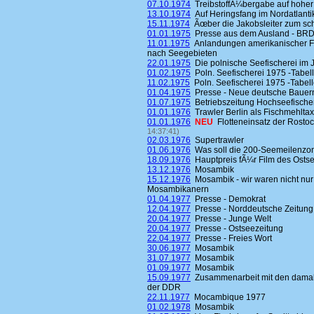
07.10.1974
TreibstoffÃ¼bergabe auf hoher
13.10.1974
Auf Heringsfang im Nordatlantik 
15.11.1974
Ãœber die Jakobsleiter zum 
01.01.1975
Presse aus dem Ausland - BR
11.01.1975
Anlandungen amerikanischer Fi
nach Seegebieten
22.01.1975
Die polnische Seefischerei im 
01.02.1975
Poln. Seefischerei 1975 -Tabell
11.02.1975
Poln. Seefischerei 1975 -Tabell
01.04.1975
Presse - Neue deutsche Bauer
01.07.1975
Betriebszeitung Hochseefische
01.01.1976
Trawler Berlin als Fischmehltax
01.01.1976
NEU
Flotteneinsatz der Rosto
14:37:41)
02.03.1976
Supertrawler
01.06.1976
Was soll die 200-Seemeilenzo
18.09.1976
Hauptpreis fÃ¼r Film des Osts
13.12.1976
Mosambik
15.12.1976
Mosambik - wir waren nicht nur
Mosambikanern
01.04.1977
Presse - Demokrat
12.04.1977
Presse - Norddeutsche Zeitung
20.04.1977
Presse - Junge Welt
20.04.1977
Presse - Ostseezeitung
22.04.1977
Presse - Freies Wort
30.06.1977
Mosambik
31.07.1977
Mosambik
01.09.1977
Mosambik
15.09.1977
Zusammenarbeit mit den damalig
der DDR
22.11.1977
Mocambique 1977
01.02.1978
Mosambik