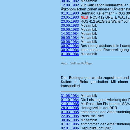
30.06.1982
Mosambik
12.08.1982
Zur Kalkulation kommerzieller 
Ã¶konomischen Zonen anderer KÃ¼stensta
01.01.1983
Bernhard Kellermann - ROS 3
23.05.1983
NEU
ROS 412 GRETE WALTER
23.05.1983
ROS 412 â€žGrete Walter" vor 
30.06.1983
Mosambik
30.06.1983
Mosambik
14.03.1984
Mosambik
06.05.1984
Mosambik
30.06.1984
Mosambik
30.07.1984
Besatzungsaustausch in Luand
30.07.1984
Internationale Fischereitagung
01.08.1984
Mosambik
Autor: Seffner/KrÃ¶ger
Den Bedingungen wurde zugestimmt und e
Kuttern in Beira geschaffen. Mit eine
transportiert.
31.08.1984
Mosambik
01.10.1984
Die Leistungsentwicklung der 
21.01.1985
Mit Rostocker Fischern im SÃ¼d
28.01.1985
Heringszeit in der DDR
01.03.1985
entnommen den Arbeitsunterlag
22.05.1985
Preisliste 1985
30.06.1985
Mosambik
01.07.1985
entnommen den Arbeitsunterlag
02.01.1986
Republikflucht 1985