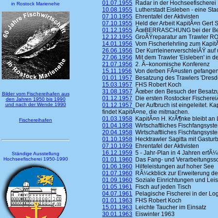
01.07.1955
Radar in der Hochseefischerei
in Rostock Marienehe
10.08.1955
Lutherstadt Eisleben - eine Stad
07.10.1955
Ehrentafel der Aktivisten
07.10.1955
Held der Arbeit KapitÃ¤n Gert S
01.12.1955
ÃœBERRASCHUNG bei der Besa
12.12.1955
GroÃŸreparatur am Trawler ROS
14.01.1956
Vom Fischerlehrling zum KapitÃ
26.06.1956
Der KurrleinenverschleiÃŸ auf 
27.06.1956
Mit dem Trawler 'Eisleben' in d
21.07.1956
2. Ã–konomische Konferenz
15.11.1956
Von derben FÃ¤usten gefangen 
01.01.1957
Besatzung des Trawlers 'Dresde
15.03.1957
FHS Robert Koch
31.08.1957
Ãœber den Besuch der Besatzung
Bilder vom Fischereihafen aus
01.12.1957
Die ersten Rostocker Fischerei
den Jahren 1950 bis 1990
und nach der Wende 1990
01.12.1957
Der Aufbruch ist eingeleitet. K
findet KapitÃ¤ne, die mitmachen.
01.03.1958
KapitÃ¤n H. KrÃ¶nke bleibt an
Fischereihafen
01.04.1958
Wirtschaftliches Fischfangsyst
20.04.1958
Wirtschaftliches Fischfangsyst
01.10.1958
Hecktrawler Sagitta mit Gastur
07.10.1959
Ehrentafel der Aktivisten
16.12.1959
5 - Jahr-Plan in 4 Jahren erfÃ¼l
Ständige Ausstellung
Hochseefischerei 1950-1990
01.01.1960
Das Fang- und Verarbeitungssc
01.06.1960
Hilfeleistungen auf hoher See
01.07.1960
RÃ¼ckblick zur Erweiterung de
01.09.1960
Soziale Einrichtungen und Lei
01.05.1961
Fisch auf jeden Tisch
04.07.1961
Pelagische Fischerei in der Log
01.01.1963
FHS Robert Koch
15.01.1963
Leichte Taucher im Einsatz
30.01.1963
Eiswinter 1963