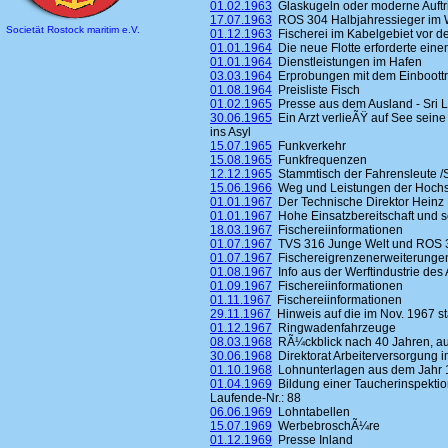
01.02.1963
Glaskugeln oder moderne Auftr
17.07.1963
ROS 304 Halbjahressieger im 
Societät Rostock maritim e.V.
01.12.1963
Fischerei im Kabelgebiet vor 
01.01.1964
Die neue Flotte erforderte ein
01.01.1964
Dienstleistungen im Hafen
03.03.1964
Erprobungen mit dem Einboottrawl
01.08.1964
Preisliste Fisch
01.02.1965
Presse aus dem Ausland - Sri 
30.06.1965
Ein Arzt verlieÃŸ auf See seine
ins Asyl
15.07.1965
Funkverkehr
15.08.1965
Funkfrequenzen
12.12.1965
Stammtisch der Fahrensleute /
15.06.1966
Weg und Leistungen der Hochs
01.01.1967
Der Technische Direktor Heinz
01.01.1967
Hohe Einsatzbereitschaft und
18.03.1967
Fischereiinformationen
01.07.1967
TVS 316 Junge Welt und ROS 
01.07.1967
Fischereigrenzenerweiterunge
01.08.1967
Info aus der Werftindustrie des
01.09.1967
Fischereiinformationen
01.11.1967
Fischereiinformationen
29.11.1967
Hinweis auf die im Nov. 1967 st
01.12.1967
Ringwadenfahrzeuge
08.03.1968
RÃ¼ckblick nach 40 Jahren, auf
30.06.1968
Direktorat Arbeiterversorgung i
01.10.1968
Lohnunterlagen aus dem Jahr 
01.04.1969
Bildung einer Taucherinspektio
Laufende-Nr.: 88
06.06.1969
Lohntabellen
15.07.1969
WerbebroschÃ¼re
01.12.1969
Presse Inland