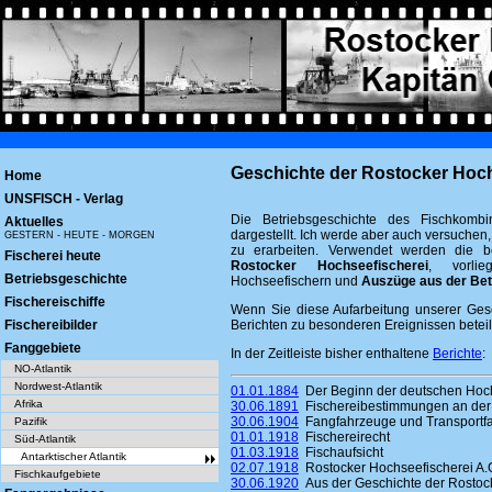
Geschichte der Rostocker Hoch
Home
UNSFISCH - Verlag
Die Betriebsgeschichte des Fischkombi
Aktuelles
dargestellt. Ich werde aber auch versuchen,
GESTERN - HEUTE - MORGEN
zu erarbeiten. Verwendet werden die b
Fischerei heute
Rostocker Hochseefischerei
, vorli
Betriebsgeschichte
Hochseefischern und
Auszüge aus der Bet
Fischereischiffe
Wenn Sie diese Aufarbeitung unserer Gesc
Fischereibilder
Berichten zu besonderen Ereignissen beteil
Fanggebiete
In der Zeitleiste bisher enthaltene
Berichte
:
NO-Atlantik
Nordwest-Atlantik
01.01.1884
Der Beginn der deutschen Hoch
Afrika
30.06.1891
Fischereibestimmungen an der
30.06.1904
Fangfahrzeuge und Transportfah
Pazifik
01.01.1918
Fischereirecht
Süd-Atlantik
01.03.1918
Fischaufsicht
Antarktischer Atlantik
02.07.1918
Rostocker Hochseefischerei A.
Fischkaufgebiete
30.06.1920
Aus der Geschichte der Rostock