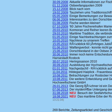
30.09.2008
Aktuelle Informationen zur Fisc
01.12.2008
Ostseefangquoten 2009
15.12.2008
Blick nach vorn
19.02.2009
Tauziehen ums Traditionsschiff
05.05.2009
Einige Bemerkungen zur Bewahr
06.06.2009
Interessantes zu den Dorschbe
01.08.2009
Fische werden kleiner!
07.10.2009
'60 Jahre Fischereihafen Mari
20.03.2010
Kormoran und Reiher leeren B
29.03.2010
Maritime Tradition, die verbinde
01.05.2010
Einige Nachbetrachtungen zum H
10.05.2010
Nachlese zu unserem Treffen
15.05.2010
RÃ¼ckblick 60 jÃ¤hriges Jubi
01.06.2010
Walfangverbot - konnte nicht g
15.06.2010
Dorschbestand in der Ostsee 2
30.06.2010
Immer noch keine Entscheidung
Hansestadt Rostock
30.07.2010
Heringssaison 2010
30.09.2010
Ausbildung der Hochseefischer
01.01.2011
Nachgedacht! - RÃ¼ckblick auf
11.04.2011
Hildegard Haiplick - Frauenbeau
10.08.2011
Betrachtungen zur Rostocker H
10.08.2011
Die weitere Entwicklung und Ge
Hochseefischerei GmbH
26.01.2013
Die Georg BÃ¼chner ist ein D
07.06.2013
Der mysteriÃ¶se Untergang de
31.08.2018
NEU
Besuch der Seefahrtsch
18.08.2021
NEU
Das maritime Erbe der Ro
13:21:04)
269 Berichte, Zeitungsartickel und Geschic