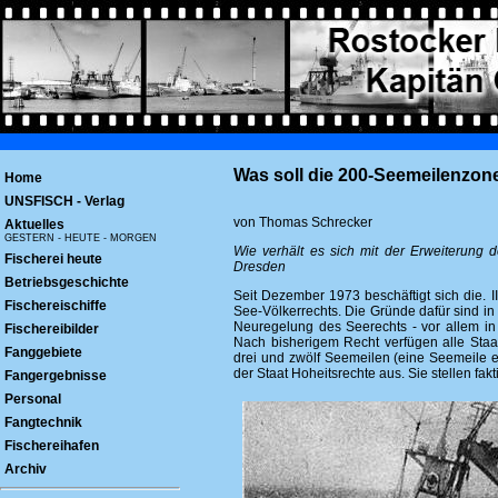
Was soll die 200-Seemeilenzon
Home
UNSFISCH - Verlag
von Thomas Schrecker
Aktuelles
GESTERN - HEUTE - MORGEN
Wie verhält es sich mit der Erweiterung 
Fischerei heute
Dresden
Betriebsgeschichte
Seit Dezember 1973 beschäftigt sich die. 
Fischereischiffe
See-Völkerrechts. Die Gründe dafür sind i
Neuregelung des Seerechts - vor allem in 
Fischereibilder
Nach bisherigem Recht verfügen alle Staa
Fanggebiete
drei und zwölf Seemeilen (eine Seemeile e
der Staat Hoheitsrechte aus. Sie stellen fakt
Fangergebnisse
Personal
Fangtechnik
Fischereihafen
Archiv