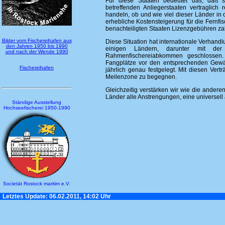
Für diese Staaten bedeutet das, daß s
betreffenden Anliegerstaaten vertraglic
handeln, ob und wie viel dieser Länder in
erhebliche Kostensteigerung für die Fernfi
benachteiligten Staaten Lizenzgebühren za
Bilder vom Fischereihafen aus
Diese Situation hat internationale Verhandl
den Jahren 1950 bis 1990
einigen Ländern, darunter mit 
und nach der Wende 1990
Rahmenfischereiabkommen geschlossen.
Fangplätze vor den entsprechenden Gewä
Fischereihafen
jährlich genau festgelegt. Mit diesen Ver
Meilenzone zu begegnen.
Gleichzeitig verstärken wir wie die andere
Länder alle Anstrengungen, eine universel
Ständige Ausstellung
Hochseefischerei 1950-1990
Societät Rostock maritim e.V.
Letztes Update: 06.02.2011, 14:02 Uhr