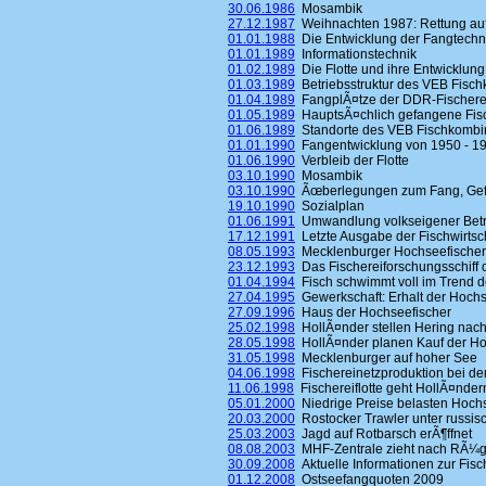
30.06.1986
Mosambik
27.12.1987
Weihnachten 1987: Rettung au
01.01.1988
Die Entwicklung der Fangtechn
01.01.1989
Informationstechnik
01.02.1989
Die Flotte und ihre Entwicklung
01.03.1989
Betriebsstruktur des VEB Fisc
01.04.1989
FangplÃ¤tze der DDR-Fischerei
01.05.1989
HauptsÃ¤chlich gefangene Fis
01.06.1989
Standorte des VEB Fischkombi
01.01.1990
Fangentwicklung von 1950 - 19
01.06.1990
Verbleib der Flotte
03.10.1990
Mosambik
03.10.1990
Ãœberlegungen zum Fang, Gefrie
19.10.1990
Sozialplan
01.06.1991
Umwandlung volkseigener Betrie
17.12.1991
Letzte Ausgabe der Fischwirtsc
08.05.1993
Mecklenburger Hochseefischer
23.12.1993
Das Fischereiforschungsschiff d
01.04.1994
Fisch schwimmt voll im Trend d
27.04.1995
Gewerkschaft: Erhalt der Hochs
27.09.1996
Haus der Hochseefischer
25.02.1998
HollÃ¤nder stellen Hering nac
28.05.1998
HollÃ¤nder planen Kauf der H
31.05.1998
Mecklenburger auf hoher See
04.06.1998
Fischereinetzproduktion bei der
11.06.1998
Fischereiflotte geht HollÃ¤nder
05.01.2000
Niedrige Preise belasten Hoch
20.03.2000
Rostocker Trawler unter russisc
25.03.2003
Jagd auf Rotbarsch erÃ¶ffnet
08.08.2003
MHF-Zentrale zieht nach RÃ¼
30.09.2008
Aktuelle Informationen zur Fisc
01.12.2008
Ostseefangquoten 2009