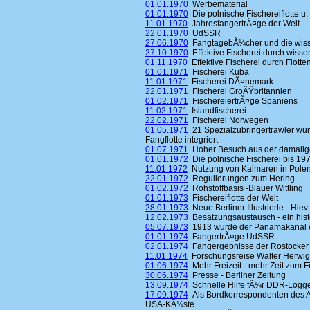
01.01.1970
Werbematerial
01.01.1970
Die polnische Fischereiflotte u. 
11.01.1970
JahresfangertrÃ¤ge der Welt
22.01.1970
UdSSR
27.06.1970
FangtagebÃ¼cher und die wisse
27.10.1970
Effektive Fischerei durch wisse
01.11.1970
Effektive Fischerei durch Flott
01.01.1971
Fischerei Kuba
11.01.1971
Fischerei DÃ¤nemark
22.01.1971
Fischerei GroÃŸbritannien
01.02.1971
FischereiertrÃ¤ge Spaniens
11.02.1971
Islandfischerei
22.02.1971
Fischerei Norwegen
01.05.1971
21 Spezialzubringertrawler wur
Fangflotte integriert
01.07.1971
Hoher Besuch aus der damalig
01.01.1972
Die polnische Fischerei bis 19
11.01.1972
Nutzung von Kalmaren in Pole
22.01.1972
Regulierungen zum Hering
01.02.1972
Rohstoffbasis -Blauer Wittling
01.01.1973
Fischereiflotte der Welt
28.01.1973
Neue Berliner Illustrierte - Hiev
12.02.1973
Besatzungsaustausch - ein hist
05.07.1973
1913 wurde der Panamakanal 
01.01.1974
FangertrÃ¤ge UdSSR
02.01.1974
Fangergebnisse der Rostocker 
11.01.1974
Forschungsreise Walter Herwig
01.06.1974
Mehr Freizeit - mehr Zeit zum F
30.06.1974
Presse - Berliner Zeitung
13.09.1974
Schnelle Hilfe fÃ¼r DDR-Logg
17.09.1974
Als Bordkorrespondenten des A
USA-KÃ¼ste