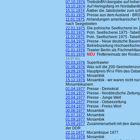
07.10.1974
TreibstoffÃ¼bergabe auf hoher
13.10.1974
Auf Heringsfang im Nordatlantik 
15.11.1974
Ãœber die Jakobsleiter zum 
01.01.1975
Presse aus dem Ausland - BR
11.01.1975
Anlandungen amerikanischer Fi
nach Seegebieten
22.01.1975
Die polnische Seefischerei im 
01.02.1975
Poln. Seefischerei 1975 -Tabell
11.02.1975
Poln. Seefischerei 1975 -Tabell
01.04.1975
Presse - Neue deutsche Bauer
01.07.1975
Betriebszeitung Hochseefische
01.01.1976
Trawler Berlin als Fischmehltax
01.01.1976
NEU
Flotteneinsatz der Rosto
14:37:41)
02.03.1976
Supertrawler
01.06.1976
Was soll die 200-Seemeilenzo
18.09.1976
Hauptpreis fÃ¼r Film des Osts
13.12.1976
Mosambik
15.12.1976
Mosambik - wir waren nicht nur
Mosambikanern
01.04.1977
Presse - Demokrat
12.04.1977
Presse - Norddeutsche Zeitung
20.04.1977
Presse - Junge Welt
20.04.1977
Presse - Ostseezeitung
22.04.1977
Presse - Freies Wort
30.06.1977
Mosambik
31.07.1977
Mosambik
01.09.1977
Mosambik
15.09.1977
Zusammenarbeit mit den damalig
der DDR
22.11.1977
Mocambique 1977
01.02.1978
Mosambik