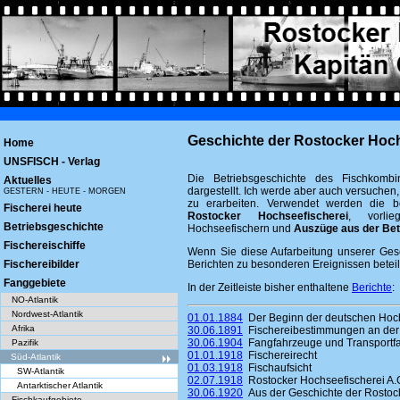
Geschichte der Rostocker Hoch
Home
UNSFISCH - Verlag
Die Betriebsgeschichte des Fischkombi
Aktuelles
dargestellt. Ich werde aber auch versuchen,
GESTERN - HEUTE - MORGEN
zu erarbeiten. Verwendet werden die b
Fischerei heute
Rostocker Hochseefischerei
, vorli
Betriebsgeschichte
Hochseefischern und
Auszüge aus der Bet
Fischereischiffe
Wenn Sie diese Aufarbeitung unserer Gesc
Fischereibilder
Berichten zu besonderen Ereignissen beteil
Fanggebiete
In der Zeitleiste bisher enthaltene
Berichte
:
NO-Atlantik
Nordwest-Atlantik
01.01.1884
Der Beginn der deutschen Hoch
Afrika
30.06.1891
Fischereibestimmungen an der
30.06.1904
Fangfahrzeuge und Transportfah
Pazifik
01.01.1918
Fischereirecht
Süd-Atlantik
01.03.1918
Fischaufsicht
SW-Atlantik
02.07.1918
Rostocker Hochseefischerei A.
Antarktischer Atlantik
30.06.1920
Aus der Geschichte der Rostock
Fischkaufgebiete