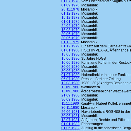
01.07.1978
Vom Fischdampfer Sagitta bis 
01.09.1978
Mosambik
28.11.1978
Mosambik
01.12.1978
Mosambik
15.12.1978
Mosambik
01.01.1979
Mosambik
24.02.1979
Mosambik
15.03.1979
Mosambik
30.06.1979
Mosambik
30.06.1979
Mosambik
01.11.1979
Mosambik
01.12.1979
Einsatz auf dem Garnelentrawle
01.01.1980
FISCHIMPEX - AuÃŸenhandelsbe
13.05.1980
Mosambik
15.06.1980
35 Jahre FDGB
16.06.1980
Kunst und Kultur in der Rostoc
30.06.1980
Mosambik
30.06.1980
Mosambik
01.07.1980
Hafendirektor in neuer Funktio
06.07.1980
Presse - Berliner Zeitung
12.08.1980
1980 - 30 jÃ¤hriges Bestehen 
11.09.1980
Wettbewerb
11.09.1980
Ãœberbetrieblicher Wettbewerb
21.09.1980
Mosambik
30.09.1980
Mosambik
11.11.1980
KapitÃ¤n Hubert Kollek erinnert
30.11.1980
Mosambik
26.06.1981
Havariebericht ROS 408 in der 
30.06.1981
Mosambik
13.07.1981
Aufgaben, Rechte und Pflichten
01.01.1982
Erinnerungen
01.06.1982
Ausflug in die schottische Ber