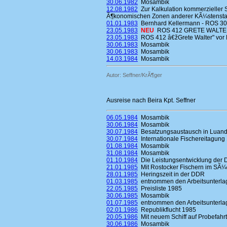
30.06.1982
Mosambik
12.08.1982
Zur Kalkulation kommerzieller 
Ã¶konomischen Zonen anderer KÃ¼stensta
01.01.1983
Bernhard Kellermann - ROS 3
23.05.1983
NEU
ROS 412 GRETE WALTER
23.05.1983
ROS 412 â€žGrete Walter" vor 
30.06.1983
Mosambik
30.06.1983
Mosambik
14.03.1984
Mosambik
Autor: Seffner/KrÃ¶ger
Ausreise nach Beira Kpt. Seffner
06.05.1984
Mosambik
30.06.1984
Mosambik
30.07.1984
Besatzungsaustausch in Luand
30.07.1984
Internationale Fischereitagung
01.08.1984
Mosambik
31.08.1984
Mosambik
01.10.1984
Die Leistungsentwicklung der 
21.01.1985
Mit Rostocker Fischern im SÃ¼d
28.01.1985
Heringszeit in der DDR
01.03.1985
entnommen den Arbeitsunterlag
22.05.1985
Preisliste 1985
30.06.1985
Mosambik
01.07.1985
entnommen den Arbeitsunterlag
02.01.1986
Republikflucht 1985
20.05.1986
Mit neuem Schiff auf Probefahrt
30.06.1986
Mosambik