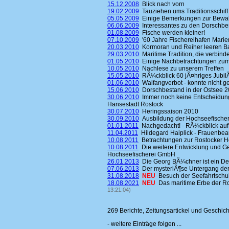
15.12.2008
Blick nach vorn
19.02.2009
Tauziehen ums Traditionsschiff
05.05.2009
Einige Bemerkungen zur Bewahr
06.06.2009
Interessantes zu den Dorschbe
01.08.2009
Fische werden kleiner!
07.10.2009
'60 Jahre Fischereihafen Mari
20.03.2010
Kormoran und Reiher leeren B
29.03.2010
Maritime Tradition, die verbinde
01.05.2010
Einige Nachbetrachtungen zum H
10.05.2010
Nachlese zu unserem Treffen
15.05.2010
RÃ¼ckblick 60 jÃ¤hriges Jubi
01.06.2010
Walfangverbot - konnte nicht g
15.06.2010
Dorschbestand in der Ostsee 2
30.06.2010
Immer noch keine Entscheidung
Hansestadt Rostock
30.07.2010
Heringssaison 2010
30.09.2010
Ausbildung der Hochseefischer
01.01.2011
Nachgedacht! - RÃ¼ckblick auf
11.04.2011
Hildegard Haiplick - Frauenbeau
10.08.2011
Betrachtungen zur Rostocker H
10.08.2011
Die weitere Entwicklung und Ge
Hochseefischerei GmbH
26.01.2013
Die Georg BÃ¼chner ist ein D
07.06.2013
Der mysteriÃ¶se Untergang de
31.08.2018
NEU
Besuch der Seefahrtsch
18.08.2021
NEU
Das maritime Erbe der Ro
13:21:04)
269 Berichte, Zeitungsartickel und Geschic
- weitere Einträge folgen ...