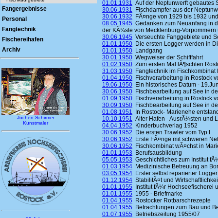
01.01.1931
Auf der Neptunwerft gebautes Sc
Fangergebnisse
30.06.1931
Fischdampfer aus der Neptunwe
30.06.1932
FÃ¤nge von 1929 bis 1932 und 
Personal
08.05.1945
Gedanken zum Neuanfang in der
Fangtechnik
der KÃ¼ste von Mecklenburg-Vorpommern 
30.06.1945
Verseuchte Fanggebiete und Sch
Fischereihafen
01.01.1950
Die ersten Logger werden in Die
Archiv
01.01.1950
Landgang
30.01.1950
Wegweiser der Schifffahrt
01.02.1950
Zum ersten Mal lÃ¶schten Rosto
31.03.1950
Fangtechnik im Fischkombinat 
01.04.1950
Fischverarbeitung in Rostock vo
19.06.1950
Ein historisches Datum - 19.Ju
30.06.1950
Fischbearbeitung auf See in den
01.09.1950
Fischverarbeitung in Rostock vo
30.09.1950
Fischbearbeitung auf See in den
01.08.1951
In Rostock- Marienehe entstand
Jochen Schirmer
10.10.1951
Alter Hafen - AusrÃ¼sten und 
Kunstmaler
04.04.1952
Kinderbuchverlag 1952
30.06.1952
Die ersten Trawler vom Typ I
30.06.1952
Erste FÃ¤nge mit schweren Ne
30.06.1952
Fischkombinat wÃ¤chst in Mar
01.01.1953
Berufsausbildung
05.05.1953
Geschichtliches zum Institut fÃ
01.03.1954
Medizinische Betreuung an Bo
03.05.1954
Erster selbst reparierter Logger
01.12.1954
StabilitÃ¤t und Wirtschaftlichk
01.01.1955
Institut fÃ¼r Hochseefischerei u
01.01.1955
1955 - Briefmarke
01.04.1955
Rostocker Rotbarschrezepte
01.04.1955
Betrachtungen zum Bau und Bet
01.07.1955
Betriebszeitung 1955/07