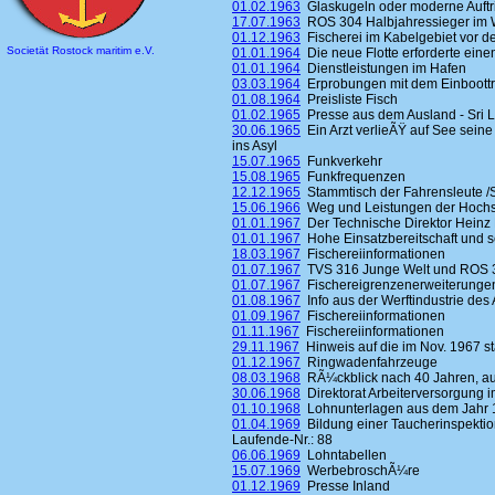
01.02.1963
Glaskugeln oder moderne Auftr
17.07.1963
ROS 304 Halbjahressieger im 
01.12.1963
Fischerei im Kabelgebiet vor 
Societät Rostock maritim e.V.
01.01.1964
Die neue Flotte erforderte ein
01.01.1964
Dienstleistungen im Hafen
03.03.1964
Erprobungen mit dem Einboottrawl
01.08.1964
Preisliste Fisch
01.02.1965
Presse aus dem Ausland - Sri 
30.06.1965
Ein Arzt verlieÃŸ auf See seine
ins Asyl
15.07.1965
Funkverkehr
15.08.1965
Funkfrequenzen
12.12.1965
Stammtisch der Fahrensleute /
15.06.1966
Weg und Leistungen der Hochs
01.01.1967
Der Technische Direktor Heinz
01.01.1967
Hohe Einsatzbereitschaft und
18.03.1967
Fischereiinformationen
01.07.1967
TVS 316 Junge Welt und ROS 
01.07.1967
Fischereigrenzenerweiterunge
01.08.1967
Info aus der Werftindustrie des
01.09.1967
Fischereiinformationen
01.11.1967
Fischereiinformationen
29.11.1967
Hinweis auf die im Nov. 1967 st
01.12.1967
Ringwadenfahrzeuge
08.03.1968
RÃ¼ckblick nach 40 Jahren, auf
30.06.1968
Direktorat Arbeiterversorgung i
01.10.1968
Lohnunterlagen aus dem Jahr 
01.04.1969
Bildung einer Taucherinspektio
Laufende-Nr.: 88
06.06.1969
Lohntabellen
15.07.1969
WerbebroschÃ¼re
01.12.1969
Presse Inland