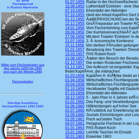
60 Jahre
01.07.1955
Radar in der Hochseefischerei
Fischwirtschaft
10.08.1955
Lutherstadt Eisleben - eine Stad
in Rostock Marienehe
07.10.1955
Ehrentafel der Aktivisten
07.10.1955
Held der Arbeit KapitÃ¤n Gert S
01.12.1955
ÃœBERRASCHUNG bei der Besa
12.12.1955
GroÃŸreparatur am Trawler ROS
14.01.1956
Vom Fischerlehrling zum KapitÃ
26.06.1956
Der KurrleinenverschleiÃŸ auf 
27.06.1956
Mit dem Trawler 'Eisleben' in d
21.07.1956
2. Ã–konomische Konferenz
15.11.1956
Von derben FÃ¤usten gefangen 
01.01.1957
Besatzung des Trawlers 'Dresde
15.03.1957
FHS Robert Koch
31.08.1957
Ãœber den Besuch der Besatzung
01.12.1957
Die ersten Rostocker Fischerei
Bilder vom Fischereihafen aus
01.12.1957
Der Aufbruch ist eingeleitet. K
den Jahren 1950 bis 1990
findet KapitÃ¤ne, die mitmachen.
und nach der Wende 1990
01.03.1958
KapitÃ¤n H. KrÃ¶nke bleibt an
01.04.1958
Wirtschaftliches Fischfangsyst
Fischereihafen
20.04.1958
Wirtschaftliches Fischfangsyst
01.10.1958
Hecktrawler Sagitta mit Gastur
07.10.1959
Ehrentafel der Aktivisten
16.12.1959
5 - Jahr-Plan in 4 Jahren erfÃ¼l
01.01.1960
Das Fang- und Verarbeitungssc
Ständige Ausstellung
01.06.1960
Hilfeleistungen auf hoher See
Hochseefischerei 1950-1990
01.07.1960
RÃ¼ckblick zur Erweiterung de
01.09.1960
Soziale Einrichtungen und Lei
01.05.1961
Fisch auf jeden Tisch
04.07.1961
Pelagische Fischerei in der Log
01.01.1963
FHS Robert Koch
15.01.1963
Leichte Taucher im Einsatz
30.01.1963
Eiswinter 1963