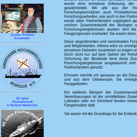
wurde eine komplexe Erfassung der fis
gewährleistet. Wir alle aus der Ho
Forschungseinsätzen auch Produktionss
Forschungsarbeiten, war auch in den Partne
wurde allen Partnerländern zugänglich ge
solchen Zusammenkunft der Biologen un
Forschungsergebnissen wurden dort die
Fangprognosen erarbeitet. Sie waren dann,
Jochen Schirmer
Kunstmaler
Diese abgestimmten und vereinbarten Fors
und Möglichkeiten. Alleine wäre es unmögl
einzelnen Gebieten zusammen zu tragen u
Doch nicht nur auf dem Gebiet der Rohst
Schonung der Bestände fand diese Zusa
Forschungsergebnisse ausgetauscht und
Partnerländern genutzt.
Erinnern möchte ich genauso an die Diese
und aus dem Ostseeraum. Sie ermöglic
Fanggebieten.
Ein weiteres Beispiel der Zusammena
Vereinbarungen ist die unmittelbare Zus
60 Jahre
Labrador oder vor Grönland fanden immer 
Fischwirtschaft
Fangeinsätze statt.
in Rostock Marienehe
Sie waren mit die Grundlage für die Entwic