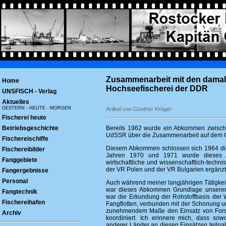
Zusammenarbeit mit den damali
Home
Hochseefischerei der DDR
UNSFISCH - Verlag
Aktuelles
GESTERN - HEUTE - MORGEN
Artikel von Günther Kröger
Fischerei heute
Betriebsgeschichte
Bereits 1962 wurde ein Abkommen zwisc
UdSSR über die Zusammenarbeit auf dem Geb
Fischereischiffe
Diesem Abkommen schlossen sich 1964 di
Fischereibilder
Jahren 1970 und 1971 wurde dieses A
Fanggebiete
wirtschaftliche und wissenschaftlich-tec
der VR Polen und der VR Bulgarien ergänzt
Fangergebnisse
Personal
Auch während meiner langjährigen Tätigkei
war dieses Abkommen Grundlage unserer 
Fangtechnik
war die Erkundung der Rohstoffbasis der W
Fischereihafen
Fangflotten, verbunden mit der Schonung u
zunehmendem Maße den Einsatz von Fors
Archiv
koordiniert. Ich erinnere mich, dass sow
anderer Länder an diesen Einsätzen teiln