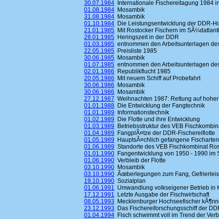
30.07.1984
Internationale Fischereitagung 1984 i
01.08.1984
Mosambik
31.08.1984
Mosambik
01.10.1984
Die Leistungsentwicklung der DDR-Ho
21.01.1985
Mit Rostocker Fischern im SÃ¼datlant
28.01.1985
Heringszeit in der DDR
01.03.1985
entnommen den Arbeitsunterlagen des
22.05.1985
Preisliste 1985
30.06.1985
Mosambik
01.07.1985
entnommen den Arbeitsunterlagen des
02.01.1986
Republikflucht 1985
20.05.1986
Mit neuem Schiff auf Probefahrt
30.06.1986
Mosambik
30.06.1986
Mosambik
27.12.1987
Weihnachten 1987: Rettung auf hoher
01.01.1988
Die Entwicklung der Fangtechnik
01.01.1989
Informationstechnik
01.02.1989
Die Flotte und ihre Entwicklung
01.03.1989
Betriebsstruktur des VEB Fischkombin
01.04.1989
FangplÃ¤tze der DDR-Fischereiflotte
01.05.1989
HauptsÃ¤chlich gefangene Fischarten
01.06.1989
Standorte des VEB Fischkombinat Ros
01.01.1990
Fangentwicklung von 1950 - 1990 im S
01.06.1990
Verbleib der Flotte
03.10.1990
Mosambik
03.10.1990
Ãœberlegungen zum Fang, Gefrierleistu
19.10.1990
Sozialplan
01.06.1991
Umwandlung volkseigener Betrieb in K
17.12.1991
Letzte Ausgabe der Fischwirtschaft
08.05.1993
Mecklenburger Hochseefischer kÃ¶nn
23.12.1993
Das Fischereiforschungsschiff der DDR 
01.04.1994
Fisch schwimmt voll im Trend der Ver