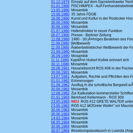
01.12.1979
Einsatz auf dem Garnelentrawler 'Her
01.01.1980
FISCHIMPEX - AuÃŸenhandelsbetrieb 
13.05.1980
Mosambik
15.06.1980
35 Jahre FDGB
16.06.1980
Kunst und Kultur in der Rostocker Hoc
30.06.1980
Mosambik
30.06.1980
Mosambik
01.07.1980
Hafendirektor in neuer Funktion
06.07.1980
Presse - Berliner Zeitung
12.08.1980
1980 - 30 jÃ¤hriges Bestehen des Fi
11.09.1980
Wettbewerb
11.09.1980
Ãœberbetrieblicher Wettbewerb der F
21.09.1980
Mosambik
30.09.1980
Mosambik
11.11.1980
KapitÃ¤n Hubert Kollek erinnert sich
30.11.1980
Mosambik
26.06.1981
Havariebericht ROS 408 in der Fische
30.06.1981
Mosambik
13.07.1981
Aufgaben, Rechte und Pflichten des F
01.01.1982
Erinnerungen
01.06.1982
Ausflug in die schottische Bergwelt w
30.06.1982
Mosambik
12.08.1982
Zur Kalkulation kommerzieller Schiff
01.01.1983
Bernhard Kellermann - ROS 309
23.05.1983
NEU
ROS 412 GRETE WALTER unter
23.05.1983
ROS 412 â€žGrete Walter" vor Mauret
30.06.1983
Mosambik
30.06.1983
Mosambik
14.03.1984
Mosambik
06.05.1984
Mosambik
30.06.1984
Mosambik
30.07.1984
Besatzungsaustausch in Luanda (Ang