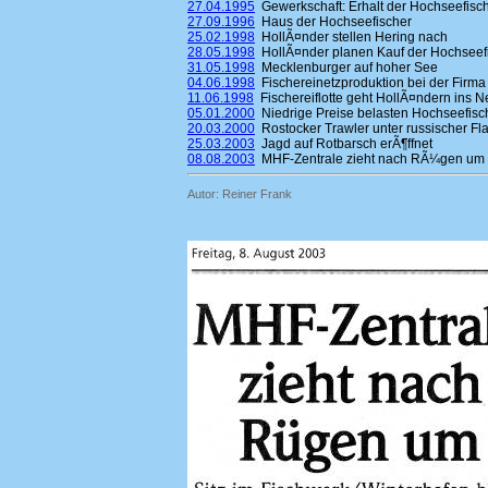
27.04.1995
Gewerkschaft: Erhalt der Hochseefisch
27.09.1996
Haus der Hochseefischer
25.02.1998
HollÃ¤nder stellen Hering nach
28.05.1998
HollÃ¤nder planen Kauf der Hochsee
31.05.1998
Mecklenburger auf hoher See
04.06.1998
Fischereinetzproduktion bei der Firma
11.06.1998
Fischereiflotte geht HollÃ¤ndern ins N
05.01.2000
Niedrige Preise belasten Hochseefisc
20.03.2000
Rostocker Trawler unter russischer Fl
25.03.2003
Jagd auf Rotbarsch erÃ¶ffnet
08.08.2003
MHF-Zentrale zieht nach RÃ¼gen um
Autor: Reiner Frank