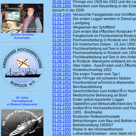
30.06.1932
FÃ¤nge von 1929 bis 1932 und die La
08.05.1945
Gedanken zum Neuanfang in der Entwi
danach in der DDR.
30.06.1945
Verseuchte Fanggebiete und Schifffah
01.01.1950
Die ersten Logger werden in Dienst ges
01.01.1950
Landgang
30.01.1950
Wegweiser der Schifffahrt
01.02.1950
Zum ersten Mal lÃ¶schten Rostocker F
Jochen Schirmer
31.03.1950
Fangtechnik im Fischkombinat Rostoc
Kunstmaler
01.04.1950
Fischverarbeitung in Rostock von 1950 
19.06.1950
Ein historisches Datum - 19.Juni 1950
30.06.1950
Fischbearbeitung auf See in den Anfan
01.09.1950
Fischverarbeitung in Rostock von 1950 
30.09.1950
Fischbearbeitung auf See in den Anfan
01.08.1951
In Rostock- Marienehe entstand ein ne
10.10.1951
Alter Hafen - AusrÃ¼sten und LÃ¶sch
04.04.1952
Kinderbuchverlag 1952
30.06.1952
Die ersten Trawler vom Typ I
30.06.1952
Erste FÃ¤nge mit schweren Netzen
30.06.1952
Fischkombinat wÃ¤chst in Marienehe
01.01.1953
Berufsausbildung
05.05.1953
Geschichtliches zum Institut fÃ¼r Hoc
01.03.1954
Medizinische Betreuung an Bord
60 Jahre
03.05.1954
Erster selbst reparierter Logger
Fischwirtschaft
01.12.1954
StabilitÃ¤t und Wirtschaftlichkeit des
in Rostock Marienehe
01.01.1955
Institut fÃ¼r Hochseefischerei und Fisc
01.01.1955
1955 - Briefmarke
01.04.1955
Rostocker Rotbarschrezepte
01.04.1955
Betrachtungen zum Bau und Betrieb vo
01.07.1955
Betriebszeitung 1955/07
01.07.1955
Radar in der Hochseefischerei
10.08.1955
Lutherstadt Eisleben - eine Stadt mit 3