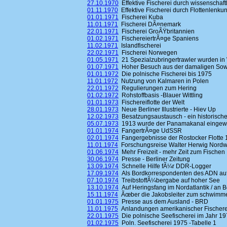
27.10.1970
Effektive Fischerei durch wissenschaft
01.11.1970
Effektive Fischerei durch Flottenlenku
01.01.1971
Fischerei Kuba
11.01.1971
Fischerei DÃ¤nemark
22.01.1971
Fischerei GroÃŸbritannien
01.02.1971
FischereiertrÃ¤ge Spaniens
11.02.1971
Islandfischerei
22.02.1971
Fischerei Norwegen
01.05.1971
21 Spezialzubringertrawler wurden in W
01.07.1971
Hoher Besuch aus der damaligen Sow
01.01.1972
Die polnische Fischerei bis 1975
11.01.1972
Nutzung von Kalmaren in Polen
22.01.1972
Regulierungen zum Hering
01.02.1972
Rohstoffbasis -Blauer Wittling
01.01.1973
Fischereiflotte der Welt
28.01.1973
Neue Berliner Illustrierte - Hiev Up
12.02.1973
Besatzungsaustausch - ein historische
05.07.1973
1913 wurde der Panamakanal eingew
01.01.1974
FangertrÃ¤ge UdSSR
02.01.1974
Fangergebnisse der Rostocker Flotte
11.01.1974
Forschungsreise Walter Herwig Nordw
01.06.1974
Mehr Freizeit - mehr Zeit zum Fischen
30.06.1974
Presse - Berliner Zeitung
13.09.1974
Schnelle Hilfe fÃ¼r DDR-Logger
17.09.1974
Als Bordkorrespondenten des ADN auf
07.10.1974
TreibstoffÃ¼bergabe auf hoher See
13.10.1974
Auf Heringsfang im Nordatlantik / an Bo
15.11.1974
Ãœber die Jakobsleiter zum schwim
01.01.1975
Presse aus dem Ausland - BRD
11.01.1975
Anlandungen amerikanischer Fischerei
22.01.1975
Die polnische Seefischerei im Jahr 1
01.02.1975
Poln. Seefischerei 1975 -Tabelle 1