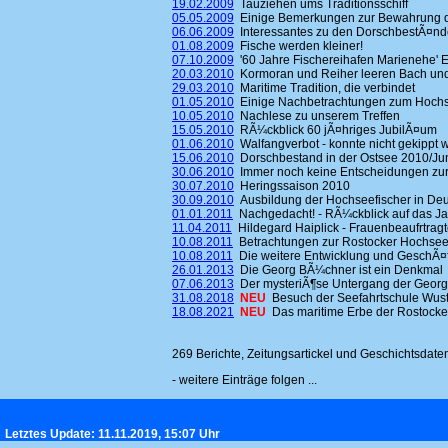
19.02.2009
Tauziehen ums Traditionsschiff
05.05.2009
Einige Bemerkungen zur Bewahrung de
06.06.2009
Interessantes zu den DorschbestÃ¤nde
01.08.2009
Fische werden kleiner!
07.10.2009
'60 Jahre Fischereihafen Marienehe' 
20.03.2010
Kormoran und Reiher leeren Bach und
29.03.2010
Maritime Tradition, die verbindet
01.05.2010
Einige Nachbetrachtungen zum Hochsee
10.05.2010
Nachlese zu unserem Treffen
15.05.2010
RÃ¼ckblick 60 jÃ¤hriges JubilÃ¤um
01.06.2010
Walfangverbot - konnte nicht gekippt 
15.06.2010
Dorschbestand in der Ostsee 2010/Ju
30.06.2010
Immer noch keine Entscheidungen zur 
30.07.2010
Heringssaison 2010
30.09.2010
Ausbildung der Hochseefischer in De
01.01.2011
Nachgedacht! - RÃ¼ckblick auf das J
11.04.2011
Hildegard Haiplick - Frauenbeaufrtrag
10.08.2011
Betrachtungen zur Rostocker Hochsee
10.08.2011
Die weitere Entwicklung und GeschÃ¤f
26.01.2013
Die Georg BÃ¼chner ist ein Denkmal
07.06.2013
Der mysteriÃ¶se Untergang der Geor
31.08.2018
NEU
Besuch der Seefahrtschule Wu
18.08.2021
NEU
Das maritime Erbe der Rostocke
269 Berichte, Zeitungsartickel und Geschichtsdate
- weitere Einträge folgen ...
Letztes Update: 11.11.2019, 15:07 Uhr