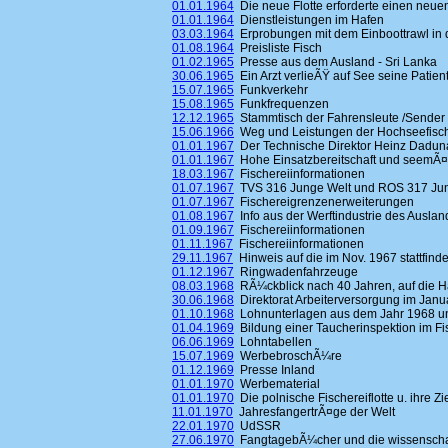
01.01.1964
Die neue Flotte erforderte einen neue
01.01.1964
Dienstleistungen im Hafen
03.03.1964
Erprobungen mit dem Einboottrawl in de
01.08.1964
Preisliste Fisch
01.02.1965
Presse aus dem Ausland - Sri Lanka
30.06.1965
Ein Arzt verlieÃŸ auf See seine Patien
15.07.1965
Funkverkehr
15.08.1965
Funkfrequenzen
12.12.1965
Stammtisch der Fahrensleute /Sender
15.06.1966
Weg und Leistungen der Hochseefisc
01.01.1967
Der Technische Direktor Heinz Dadun
01.01.1967
Hohe Einsatzbereitschaft und seemÃ
18.03.1967
Fischereiinformationen
01.07.1967
TVS 316 Junge Welt und ROS 317 Ju
01.07.1967
Fischereigrenzenerweiterungen
01.08.1967
Info aus der Werftindustrie des Auslan
01.09.1967
Fischereiinformationen
01.11.1967
Fischereiinformationen
29.11.1967
Hinweis auf die im Nov. 1967 stattfind
01.12.1967
Ringwadenfahrzeuge
08.03.1968
RÃ¼ckblick nach 40 Jahren, auf die Ha
30.06.1968
Direktorat Arbeiterversorgung im Janua
01.10.1968
Lohnunterlagen aus dem Jahr 1968 u
01.04.1969
Bildung einer Taucherinspektion im Fi
06.06.1969
Lohntabellen
15.07.1969
WerbebroschÃ¼re
01.12.1969
Presse Inland
01.01.1970
Werbematerial
01.01.1970
Die polnische Fischereiflotte u. ihre Zi
11.01.1970
JahresfangertrÃ¤ge der Welt
22.01.1970
UdSSR
27.06.1970
FangtagebÃ¼cher und die wissenschaf