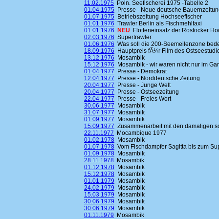
11.02.1975
Poln. Seefischerei 1975 -Tabelle 2
01.04.1975
Presse - Neue deutsche Bauernzeitun
01.07.1975
Betriebszeitung Hochseefischer
01.01.1976
Trawler Berlin als Fischmehltaxi
01.01.1976
NEU
Flotteneinsatz der Rostocker Ho
02.03.1976
Supertrawler
01.06.1976
Was soll die 200-Seemeilenzone bed
18.09.1976
Hauptpreis fÃ¼r Film des Ostseestudi
13.12.1976
Mosambik
15.12.1976
Mosambik - wir waren nicht nur im Ga
01.04.1977
Presse - Demokrat
12.04.1977
Presse - Norddeutsche Zeitung
20.04.1977
Presse - Junge Welt
20.04.1977
Presse - Ostseezeitung
22.04.1977
Presse - Freies Wort
30.06.1977
Mosambik
31.07.1977
Mosambik
01.09.1977
Mosambik
15.09.1977
Zusammenarbeit mit den damaligen soz
22.11.1977
Mocambique 1977
01.02.1978
Mosambik
01.07.1978
Vom Fischdampfer Sagitta bis zum Sup
01.09.1978
Mosambik
28.11.1978
Mosambik
01.12.1978
Mosambik
15.12.1978
Mosambik
01.01.1979
Mosambik
24.02.1979
Mosambik
15.03.1979
Mosambik
30.06.1979
Mosambik
30.06.1979
Mosambik
01.11.1979
Mosambik