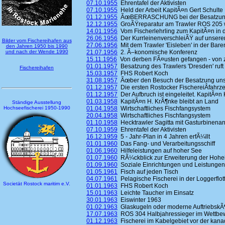
07.10.1955
Ehrentafel der Aktivisten
07.10.1955
Held der Arbeit KapitÃ¤n Gert Schulte
01.12.1955
ÃœBERRASCHUNG bei der Besatzung 
12.12.1955
GroÃŸreparatur am Trawler ROS 205 w
14.01.1956
Vom Fischerlehrling zum KapitÃ¤n in 
26.06.1956
Der KurrleinenverschleiÃŸ auf unsere
Bilder vom Fischereihafen aus
27.06.1956
Mit dem Trawler 'Eisleben' in der Bare
den Jahren 1950 bis 1990
und nach der Wende 1990
21.07.1956
2. Ã–konomische Konferenz
15.11.1956
Von derben FÃ¤usten gefangen - von 
01.01.1957
Besatzung des Trawlers 'Dresden' ruf
Fischereihafen
15.03.1957
FHS Robert Koch
31.08.1957
Ãœber den Besuch der Besatzung unser
01.12.1957
Die ersten Rostocker FischereiÂ­fahrz
01.12.1957
Der Aufbruch ist eingeleitet. KapitÃ¤n
01.03.1958
KapitÃ¤n H. KrÃ¶nke bleibt an Land
Ständige Ausstellung
Hochseefischerei 1950-1990
01.04.1958
Wirtschaftliches Fischfangsystem
20.04.1958
Wirtschaftliches Fischfangsystem
01.10.1958
Hecktrawler Sagitta mit Gasturbinenan
07.10.1959
Ehrentafel der Aktivisten
16.12.1959
5 - Jahr-Plan in 4 Jahren erfÃ¼llt
01.01.1960
Das Fang- und Verarbeitungsschiff
01.06.1960
Hilfeleistungen auf hoher See
01.07.1960
RÃ¼ckblick zur Erweiterung der Hohe
01.09.1960
Soziale Einrichtungen und Leistungen
01.05.1961
Fisch auf jeden Tisch
04.07.1961
Pelagische Fischerei in der Loggerflot
Societät Rostock maritim e.V.
01.01.1963
FHS Robert Koch
15.01.1963
Leichte Taucher im Einsatz
30.01.1963
Eiswinter 1963
01.02.1963
Glaskugeln oder moderne AuftriebskÃ
17.07.1963
ROS 304 Halbjahressieger im Wettbe
01.12.1963
Fischerei im Kabelgebiet vor der kan