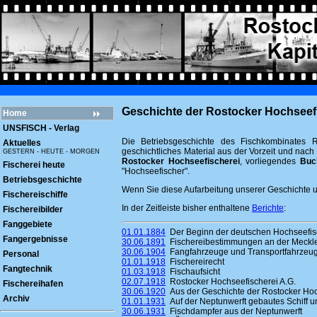
Geschichte der Rostocker Hochseefi
Home
UNSFISCH - Verlag
Die Betriebsgeschichte des Fischkombinates R
Aktuelles
geschichtliches Material aus der Vorzeit und nac
GESTERN - HEUTE - MORGEN
Rostocker Hochseefischerei
, vorliegendes
Buc
Fischerei heute
"Hochseefischer".
Betriebsgeschichte
Wenn Sie diese Aufarbeitung unserer Geschichte un
Fischereischiffe
In der Zeitleiste bisher enthaltene
Berichte
:
Fischereibilder
Fanggebiete
01.01.1884
Der Beginn der deutschen Hochseefis
Fangergebnisse
30.06.1891
Fischereibestimmungen an der Meckl
30.06.1904
Fangfahrzeuge und Transportfahrzeuge
Personal
01.01.1918
Fischereirecht
Fangtechnik
01.03.1918
Fischaufsicht
02.07.1918
Rostocker Hochseefischerei A.G.
Fischereihafen
30.06.1920
Aus der Geschichte der Rostocker Hoch
Archiv
01.01.1931
Auf der Neptunwerft gebautes Schiff un
30.06.1931
Fischdampfer aus der Neptunwerft