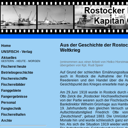
Aus der Geschichte der Rostoc
Home
Weltkrieg
UNSFISCH - Verlag
Aktuelles
GESTERN - HEUTE - MORGEN
(entnommen aus einer Arbeit von Heiko Horstm
übergeben von Kpt. Rudi Speer
Fischerei heute
Auf Grund der schlechten Ernährungssitu
Betriebsgeschichte
auch in Rostock die Aufnahme der Fisc
Fischereischiffe
Reedereien und den Handel über die Au
Gesichtspunkt des Krieges erwartete man 
Fischereibilder
Fanggebiete
Am 29.Juni 1918 wurde in Rostock durch 
Otto Zelck die „Rostocker Hochseefischere
Fangergebnisse
von der Partie wearen auch der Fischräucher
Personal
Bankdirektor Wilhelm Grünhage aus Hambur
19. Jahrhunderts den gleichen Versuch 
Fangtechnik
Aufsichtsratsmitglied Friedrich Otte 
Fischereihafen
„Deutschland“, gebaut 1883. Die Umrüstu
Monate hin und wurde schliesslich ganz eing
Archiv
hin. Als sich die Situation 1919 wieder ve