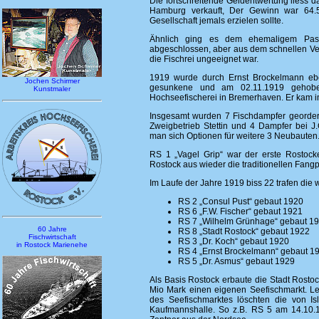
Die fortschreitende Geldentwertung liess 
Hamburg verkauft, Der Gewinn war 64.5
Gesellschaft jemals erzielen sollte.
Ähnlich ging es dem ehemaligem Pass
abgeschlossen, aber aus dem schnellen Verka
die Fischrei ungeeignet war.
1919 wurde durch Ernst Brockelmann eben
Jochen Schirmer
gesunkene und am 02.11.1919 gehoben
Kunstmaler
Hochseefischerei in Bremerhaven. Er kam im
Insgesamt wurden 7 Fischdampfer geordert
Zweigbetrieb Stettin und 4 Dampfer bei J.G
man sich Optionen für weitere 3 Neubauten
RS 1 „Vagel Grip“ war der erste Rostoc
Rostock aus wieder die traditionellen Fangp
Im Laufe der Jahre 1919 biss 22 trafen die 
RS 2 „Consul Pust“ gebaut 1920
RS 6 „F.W. Fischer“ gebaut 1921
RS 7 „Wilhelm Grünhage“ gebaut 1
60 Jahre
RS 8 „Stadt Rostock“ gebaut 1922
Fischwirtschaft
RS 3 „Dr. Koch“ gebaut 1920
in Rostock Marienehe
RS 4 „Ernst Brockelmann“ gebaut 1
RS 5 „Dr. Asmus“ gebaut 1929
Als Basis Rostock erbaute die Stadt Rosto
Mio Mark einen eigenen Seefischmarkt. Let
des Seefischmarktes löschten die von Is
Kaufmannshalle. So z.B. RS 5 am 14.10.1