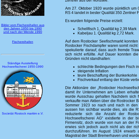
Zentner aus der Nordsee.
Am 27. Oktober 1920 wurde pünktlich um 0
RS 4 landet in bester Qualität 350 Zentner F
Es wurden folgende Preise erzielt:
Bilder vom Fischereihafen aus
den Jahren 1950 bis 1990
Schellfisch 1, Qualität kg 2,39 Mark
und nach der Wende 1990
Kabeljau 1. Qualität kg 2,72 Mark.
Auf dem Rostocker Seefischmarkt konnten 
Fischereihafen
Rostocker Fischdampfer waren somit nicht 
spekulierte darauf, dass auch fremde Tra
sich nicht erfüllte. Auf Dauer konnten 
Gründen nicht standhalten:
Ständige Ausstellung
schlechte Bedingungen den Fisch ins
Hochseefischerei 1950-1990
steigende Inflation
teure Beschaffung der Bunkerkohle
Fischverkauf entlang der Küste verbot
Die Aktionäre der „Rostocker Hochseefisc
damit ihr Unternehmen am Leben erhalt
wurde Ausschau gehalten Nachdem sich für
verkaufte man Aktien über die Rostrocker Ba
Sommer 1923 so nach und nach in den vo
aussen hin sichtbar wurde dies, als die R
Societät Rostock maritim e.V.
reduzierte sich die Anzahl der Rosto
Hochseefischerei AG“ existierte in der 
Firmensitz, doch wurde von nun an der Fi
erwies sich jedoch auch nicht als der ric
durchzuführen. Im August 1924 erwarb a
Magistrat der Stadt Bremerhaven und wurd