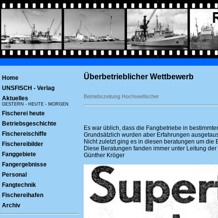
Überbetrieblicher Wettbewerb
Home
UNSFISCH - Verlag
Betriebszeitung Hochseefischer
Aktuelles
GESTERN - HEUTE - MORGEN
Fischerei heute
Betriebsgeschichte
Es war üblich, dass die Fangbetriebe in bestimmte
Fischereischiffe
Grundsätzlich wurden aber Erfahrungen ausgetausc
Nicht zuletzt ging es in diesen beratungen um die
Fischereibilder
Diese Beratungen fanden immer unter Leitung der 
Fanggebiete
Günther Kröger
Fangergebnisse
Personal
Fangtechnik
Fischereihafen
Archiv