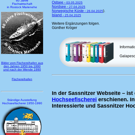
60 Jahre
Ostsee -
03.05.2025
Fischwirtschaft
Nordsee -
27.04.2025
in Rostock Marienehe
Norwegische Küste -
).
26.04.2025
Island -
25.04.2025
Weitere Ergänzungen folgen.
Günther Kröger
Informat
Galapesc
Bilder vom Fischereihafen aus
den Jahren 1950 bis 1990
und nach der Wende 1990
Fischereihafen
In der Sassnitzer Webseite – is
Hochseefischerei
erschienen. In
Ständige Ausstellung
Hochseefischerei 1950-1990
Interessierte und Sassnitzer Ho