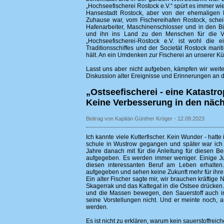
„Hochseefischerei Rostock e.V.“ spürt es immer wi
Hansestadt Rostock, aber von der ehemaligen R
Zuhause war, vom Fischereihafen Rostock, schei
Hafenarbeiter, Maschinenschlosser und in den B
und ihn ins Land zu den Menschen für die Ver
„Hochseefischerei-Rostock e.V. ist wohl die ei
Traditionsschiffes und der Societät Rostock mar
hält. An ein Umdenken zur Fischerei an unserer Küs
Lasst uns aber nicht aufgeben, kämpfen wir weiter 
Diskussion alter Ereignisse und Erinnerungen an 
„Ostseefischerei - eine Katastro
Keine Verbesserung in den näch
Beitrag von Kapitän Günther Kröger - 12.09.2023
Ich kannte viele Kutterfischer. Kein Wunder - hatte
schule in Wustrow gegangen und später war ich 
Jahre danach mit für die Anleitung für diesen Be
aufgegeben. Es werden immer weniger. Einige Ju
diesen interessanten Beruf am Leben erhalten
aufgegeben und sehen keine Zukunft mehr für ihre 
Ein alter Fischer sagte mir, wir brauchen kräftig
Skagerrak und das Kattegat in die Ostsee drücken
und die Massen bewegen, den Sauerstoff auch in
seine Vorstellungen nicht. Und er meinte noch, a
werden.
Es ist nicht zu erklären, warum kein sauerstoffreic