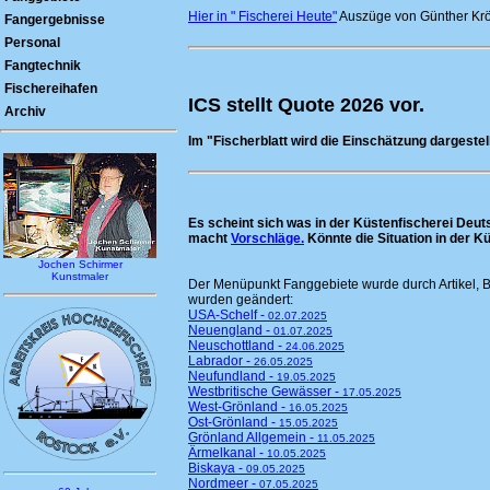
Hier in " Fischerei Heute"
Auszüge von Günther Kr
Fangergebnisse
Personal
Fangtechnik
Fischereihafen
ICS stellt Quote 2026 vor.
Archiv
Im "Fischerblatt wird die Einschätzung dargestell
Es scheint sich was in der Küstenfischerei Deu
macht
Vorschläge.
Könnte die Situation in der Kü
Jochen Schirmer
Kunstmaler
Der Menüpunkt Fanggebiete wurde durch Artikel, B
wurden geändert:
USA-Schelf -
02.07.2025
Neuengland -
01.07.2025
Neuschottland -
24.06.2025
Labrador -
26.05.2025
Neufundland -
19.05.2025
Westbritische Gewässer -
17.05.2025
West-Grönland -
16.05.2025
Ost-Grönland -
15.05.2025
Grönland Allgemein -
11.05.2025
Ärmelkanal -
10.05.2025
Biskaya -
09.05.2025
Nordmeer -
07.05.2025