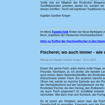
Sollte mal ein Mitglied der Rostocker Bürger
Schiffsfühenden anreden, denke ich, werden sie e
dieses Schiffes“. Doch mit maritimen Traditionen h
Kapitän Günther Kröger
Im Menü
Fangtechnik
finden sie Neue Beiträgee z
Buch „Kapitäne der Deutschen Hochseefischerei“
Infos zu Treffen der Hochseefischer in den Sta
Fischerei; wo auch immer - wie
Beitrag von Kapitän Günther Kröger - 16.11.2023
Essen Sie gerne Fisch, wäre meine erste Frage, w
Freunde, Nachbarn, ja, ich denke, die meisten Le
auch immer. Beim Stammtischtreffen der Rostocker
Klönschnack immer Fisch. Ein anderes Gericht w
Ohren hat, würde so manche Episode aus der Fi
der Heringsfischerei auf der Georgesbank vor der
Rostocker Fischer, die den Hering, den Rotbarsch
sie auch Fisch gegessen? Er schüttelte entsetzt
vernichten. Wie kann man nur! Komisch, die Fischg
Es ist schon ein Problem, wenn man die Fische
Gesellschaft ist gespalten. Einerseits wird der Fi