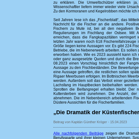
zu erklären. Die Umweltschützer erklären 
Wissenschaftler liefern immer wieder viele Ursach
Zu den Kormoranen und Kegelrobben möchte ich ni
Seit Jahren lese ich das „Fischerblatt“, das Mittei
Nachricht für die Fischer an die andere. Positiv
Fischern zu Mute ist, bei all den negativen 
Regulierungen im Fischfang der Ostsee. Mit A
erreichen, dass die Fangkapazitäten verringert
letzten Jahr waren noch 618 Fischereifahrzeuge i
Größe liegen keine Aussagen vor. Es gibt 224 Fis
Betriebe, die im Nebenerwerb arbeiten. Es sollen ab
erworben haben. Wie es 2023 aussieht kann ich nic
oder ganz ausgesetzte Quoten und durch die Bre
08.2023 einen Vorschlag hinsichtlich der Fangm
Aussage zu den Fischbeständen. Die Bewertungen 
eine Aussage getroffen, die restlichen sollen sp
Rigaer Meerbusen erfolgen. Im Bottnischen Meerbus
werden. Außerdem soll das Verbot einer gezielten
Lachsfang im Hauptbecken beibehalten werden.
Sprotten die Beifangregel erhalten bleibt. Der
Kuttersterben wird zunehmen. Die Anzahl, der 
abnehmen. Die im Nebenbereich arbeitenden Fisc
Düstere Aussichten für die Fischerfamilien.
„Die Dramatik der Küstenfische
Beitrag von Kapitän Günther Kröger - 15.04.2023
Alle nachfolgenden Beiträge
zeigen die Dramati
Berufssparte und ihrer kleinen Unternehmen. Sys