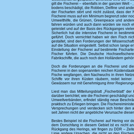
gilt die Fischerei – ebenfalls in der ganzen Welt
bodens beschädigt, die Robben, Delfine und ander
der Fischarten stört und nicht zulässt, dass de
Fischerei muss auf ein Minimum begrenzt oder noc
Umwelthilfe, die Grünen, Greenpeace und ander
fahren würden und auch dann würden sie noch et
geleistet und auf der Basis des Rückganges viele
Sicherlich hat die intensive Fischerei in besti
geführt. Doch vernichtet haben wir den Fisch nic
gestaltet, sind den Forderungen der Wissenscha
auf die Situation eingestellt. Selbst schon lang
Einstellung der Fischerei auf bestimmte Fischarte
Fischer führten. Die Deutsche Hochseefischere
Fabrikschiffe, die auch noch den Holländern gehör
Doch die Forderungen an die Fischerei und di
Fischerei in den sogenannten reichen Küstenstaate
Fische wegfangen, den Nachwuchs in ihren Netze
Schiffe vor ihren Küsten räubern, redet keiner.
Gewässern nur mit Genehmigung ihrer Regierungen
Liest man das Mitteilungsblatt „Fischerblatt“ de
darüber berichtet, wie die Fischerei geschädigt u
Umweltverbänden, erfindet ständig neue Beschrä
praktisch zu Erliegen bringen. Die Fischereiminis
Versprechungen und verstecken sich hinter den an
seit Jahren nicht der angebliche Verursache diese
Bestes Beispiel ist die Fischerei auf Hering vor 
dem Dorschfang in diesem Gebiet ist es nicht 
Rückgang des Herings, wir fingen zu DDR – Zeite
Linie andere Ursachen, die nicht an den Fischern