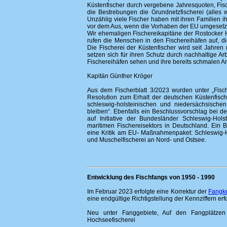
Küstenfischer durch vergebene Jahresquoten, Fisc
die Bestrebungen die Grundnetzfischerei (alles 
Unzählig viele Fischer haben mit ihren Familien i
vor dem Aus, wenn die Vorhaben der EU umgesetz
Wir ehemaligen Fischereikapitäne der Rostocker H
rufen die Menschen in den Fischereihäfen auf, di
Die Fischerei der Küstenfischer wird seit Jahren
setzen sich für ihren Schutz durch nachhaltige Ar
Fischereihäfen sehen und ihre bereits schmalen A
Kapitän Günther Kröger
Aus dem Fischerblatt 3/2023 wurden unter „Fische
Resolution zum Erhalt der deutschen Küstenfische
schleswig-holsteinischen und niedersächsische
bleiben“. Ebenfalls ein Beschlussvorschlag bei d
auf Initiative der Bundesländer Schleswig-Ho
maritimen Fischereisektors in Deutschland. Ein
eine Kritik am EU- Maßnahmenpaket: Schleswig-
und Muschelfischerei an Nord- und Ostsee.
Entwicklung des Fischfangs von 1950 - 1990
Im Februar 2023 erfolgte eine Korrektur der
Fangke
eine endgültige Richtigstellung der Kennziffern erf
Neu unter Fanggebiete, Auf den Fangplätze
Hochseefischerei