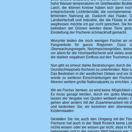
hohe Wasser-temperaturen im Greifswalder Bodden
Laich, die kleinen Krebse haben sich dann noch 
entsprechende Lichtintensität, die normalerweise 
fehlenden Nahrung ab. Dadurch das Fiasko. O
Landwirtschaft und Industrie, die die Flüsse i
wegfressen möchte ich gar nicht sprechen. Sie fr
betreiben der Grünen werden diese Tiere gesc
Einstellung der Fischerei schmackhaft gemacht.
Worunter leiden die noch wenigen Fischer an u
Fangverbote für ganze Regionen. Dazu zäh
Überwachungsregeln, Netzmaschengrößen, keine F
vor allem für die Hochseefischerei und vieles an
die starken negativen Einfluss auf den Tourismus a
Nun gibt es erneut starke Bestrebungen durch di
Grundschleppnetz-fischerei zu unterbinden. Man s
Das Bestreben in der westlichen Ostsee und vor 
würde zu weiteren Einschränkungen der Fischere
Meeren weitere große Nationalparks zu errichten, wi
Wir als Fischer denken, es wird keine Möglichkeit
Es muss gesagt werden, durch ein gutes Manage
lassen die Vergabe von Quoten weltweit wieder zu
gehen aber anders mit der Zusammenarbeit mit de
und bedenken Sie, wir beziehen den überwieg
Küstenstaaten.
Gestatten Sie mir, auch den Umgang mit der Fisc
Fischerei hat auch in der Stadt Rostock keine Lob
nichts wissen oder sie wissen gar nicht, dass in R
beheimatet und in der ganzen Welt bekannt war. D