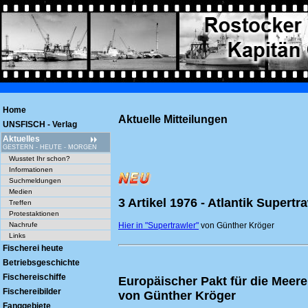
Home
*** Was ehem
Aktuelle Mitteilungen
UNSFISCH - Verlag
Aktuelles
GESTERN - HEUTE - MORGEN
Wusstet Ihr schon?
Informationen
Suchmeldungen
Medien
3 Artikel 1976 - Atlantik Supert
Treffen
Protestaktionen
Hier in "Supertrawler"
von Günther Kröger
Nachrufe
Links
Fischerei heute
Betriebsgeschichte
Fischereischiffe
Europäischer Pakt für die Meere
Fischereibilder
von Günther Kröger
Fanggebiete