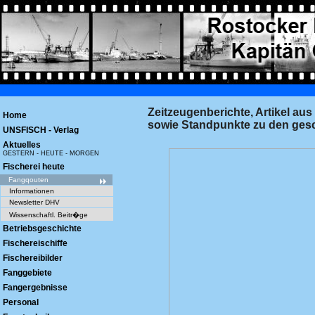
Zeitzeugenberichte, Artikel au
Home
sowie Standpunkte zu den gesc
UNSFISCH - Verlag
Aktuelles
GESTERN - HEUTE - MORGEN
Fischerei heute
Fangqouten
Informationen
Newsletter DHV
Wissenschaftl. Beitr�ge
Betriebsgeschichte
Fischereischiffe
Fischereibilder
Fanggebiete
Fangergebnisse
Personal