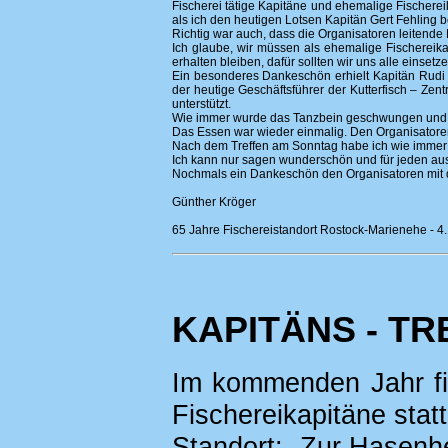
Fischerei tätige Kapitäne und ehemalige Fischereile
als ich den heutigen Lotsen Kapitän Gert Fehling b
Richtig war auch, dass die Organisatoren leitend
Ich glaube, wir müssen als ehemalige Fischereikap
erhalten bleiben, dafür sollten wir uns alle einsetze
Ein besonderes Dankeschön erhielt Kapitän Rudi S
der heutige Geschäftsführer der Kutterfisch – Zen
unterstützt.
Wie immer wurde das Tanzbein geschwungen und di
Das Essen war wieder einmalig. Den Organisatoren 
Nach dem Treffen am Sonntag habe ich wie immer
Ich kann nur sagen wunderschön und für jeden au
Nochmals ein Dankeschön den Organisatoren mit de
Günther Kröger
65 Jahre Fischereistandort Rostock-Marienehe - 4.
KAPITÄNS - TR
Im kommenden Jahr fi
Fischereikapitäne statt
Standort: „Zur Hasenh