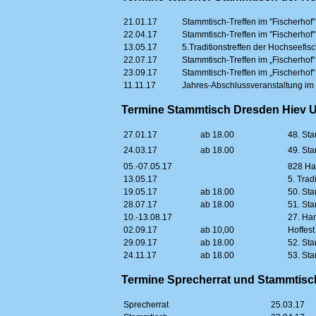
21.01.17
Stammtisch-Treffen im "Fischerhof"
22.04.17
Stammtisch-Treffen im "Fischerhof"
13.05.17
5.Traditionstreffen der Hochseefisc
22.07.17
Stammtisch-Treffen im „Fischerhof“
23.09.17
Stammtisch-Treffen im „Fischerhof“
11.11.17
Jahres-Abschlussveranstaltung im 
Termine Stammtisch Dresden Hiev 
27.01.17
ab 18.00
48. St
24.03.17
ab 18.00
49. St
05.-07.05.17
828 Ha
13.05.17
5. Trad
19.05.17
ab 18.00
50. St
28.07.17
ab 18.00
51. St
10.-13.08.17
27. Han
02.09.17
ab 10,00
Hoffest
29.09.17
ab 18.00
52. St
24.11.17
ab 18.00
53. St
Termine Sprecherrat und Stammtisc
Sprecherrat
25.03.17