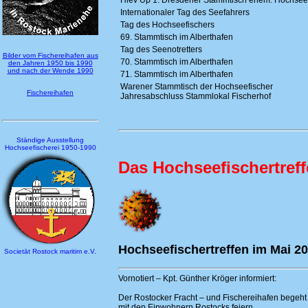
Hiev Up 1. Dresdener Stammtisch ehem. Hochsee
Internationaler Tag des Seefahrers
Tag des Hochseefischers
69. Stammtisch im Alberthafen
Tag des Seenotretters
Bilder vom Fischereihafen aus
70. Stammtisch im Alberthafen
den Jahren 1950 bis 1990
und nach der Wende 1990
71. Stammtisch im Alberthafen
Warener Stammtisch der Hochseefischer
Fischereihafen
Jahresabschluss Stammlokal Fischerhof
Ständige Ausstellung
Hochseefischerei 1950-1990
Das Hochseefischertref
Hochseefischertreffen im Mai 2
Societät Rostock maritim e.V.
Vornotiert – Kpt. Günther Kröger informiert:
Der Rostocker Fracht – und Fischereihafen begeh
mit den Einwohnern Rostocks feiern.