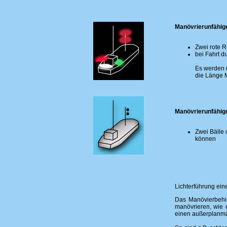
Manövrierunfähige
Zwei rote 
bei Fahrt d
Es werden n
die Länge 
Manövrierunfähige
Zwei Bälle 
können
Lichterführung ei
Das Manövierbehind
manövrieren, wie 
einen außerplanmäß