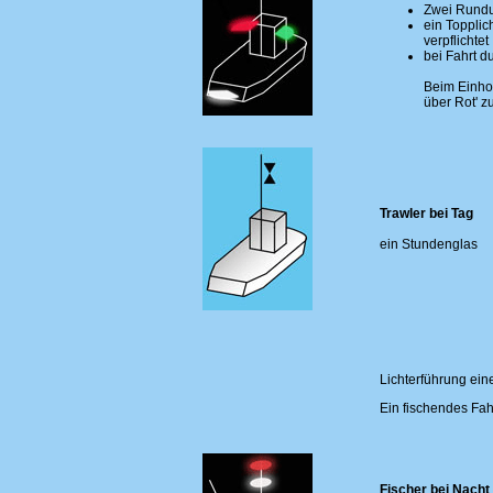
Zwei Rundum
ein Topplic
verpflichtet
bei Fahrt d
Beim Einhol
über Rot' z
Trawler bei Tag
ein Stundenglas
Lichterführung ei
Ein fischendes Fah
Fischer bei Nacht