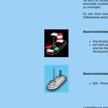
So sind z.B. schl
berechtigt, zusätz
zu verlangen.
Es soll noch beto
Hilfeleistung verlan
Manövrierbehinder
Drei Rundum
bei Fahrt d
sind die Se
hinzuzusch
Manövrierbehinder
Ball - Rho
Lichterführung ei