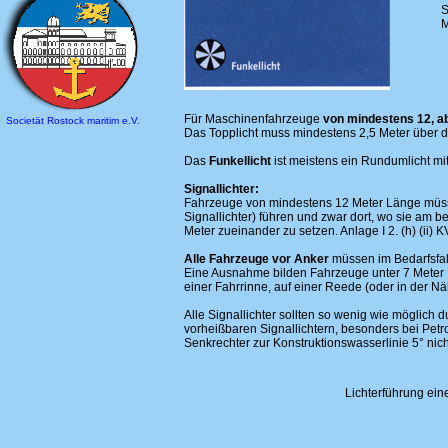
S
M
Für Maschinenfahrzeuge
von mindestens 12, a
Societät Rostock maritim e.V.
Das Topplicht muss mindestens 2,5 Meter über d
Das
Funkellicht
ist meistens ein Rundumlicht mit
Signallichter:
Fahrzeuge von mindestens 12 Meter Länge müssen
Signallichter) führen und zwar dort, wo sie am
Meter zueinander zu setzen. Anlage I 2. (h) (ii) 
Alle Fahrzeuge vor Anker
müssen im Bedarfsfal
Eine Ausnahme bilden Fahrzeuge unter 7 Meter L
einer Fahrrinne, auf einer Reede (oder in der N
Alle Signallichter sollten so wenig wie möglich
vorheißbaren Signallichtern, besonders bei Pe
Senkrechter zur Konstruktionswasserlinie 5° nich
Lichterführung ei