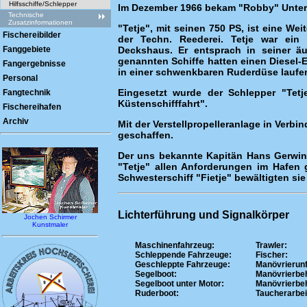
Hilfsschiffe/Schlepper
Im Dezember 1966 bekam "Robby" Unters
Technische
Zusatzinformationen
"Tetje", mit seinen 750 PS, ist eine 
Fischereibilder
der Techn. Reederei. Tetje war ein 
Fanggebiete
Deckshaus. Er entsprach in seiner ä
genannten Schiffe hatten einen Diesel-El
Fangergebnisse
in einer schwenkbaren Ruderdüse laufend
Personal
Eingesetzt wurde der Schlepper "Tetj
Fangtechnik
Küstenschifffahrt".
Fischereihafen
Archiv
Mit der Verstellpropelleranlage in Verb
geschaffen.
Der uns bekannte Kapitän Hans Gerwin, 
"Tetje" allen Anforderungen im Hafen
Schwesterschiff "Fietje" bewältigten sie
Lichterführung und Signalkörper
Jochen Schirmer
Kunstmaler
Maschinenfahrzeug:
Trawler:
Schleppende Fahrzeuge:
Fischer:
Geschleppte Fahrzeuge:
Manövrierunf
Segelboot:
Manövrierbeh
Segelboot unter Motor:
Manövrierbeh
Ruderboot:
Taucherarbei