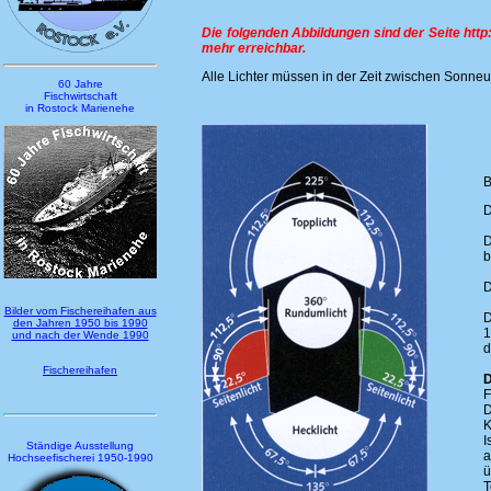
Die folgenden Abbildungen sind der Seite htt
mehr erreichbar.
Alle Lichter müssen in der Zeit zwischen Sonne
60 Jahre
Fischwirtschaft
in Rostock Marienehe
B
b
Bilder vom Fischereihafen aus
den Jahren 1950 bis 1990
1
und nach der Wende 1990
d
Fischereihafen
D
F
D
K
I
Ständige Ausstellung
a
Hochseefischerei 1950-1990
ü
T