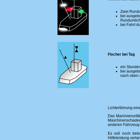
Zwei Rundum
bei ausgebr
Rundumlich
bei Fahrt d
Fischer bei Tag
ein Stunde
bei ausgebr
nach oben 
Lichterführung ei
Das Manövierunfäh
Maschinenschaden,
anderen Fahrzeug 
Es soll noch beto
Hilfeleistung verlan