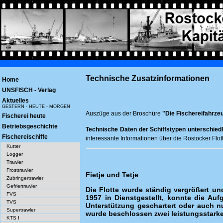
Technische Zusatzinformationen
Home
UNSFISCH - Verlag
Aktuelles
GESTERN - HEUTE - MORGEN
Auszüge aus der Broschüre
"Die Fischereifahrze
Fischerei heute
Betriebsgeschichte
Technische Daten der Schiffstypen unterschied
Fischereischiffe
interessante Informationen über die Rostocker Flot
Kutter
Logger
Trawler
Frosttrawler
Fietje und Tetje
Zubringertrawler
Gefriertrawler
Die Flotte wurde ständig vergrößert un
FVS
1957 in Dienstgestellt, konnte die Au
TVS
Unterstützung geschartert oder auch 
Supertrawler
wurde beschlossen zwei leistungsstarke 
KTS I