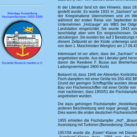
In der Literatur fand ich den Hinweis, dass 1
gestellt wurde. Es wurde 1933 in „Sachsen“
Ständige Ausstellung
der Kriegsmatiene übernommen und zm Wett
Hochseefischerei 1950-1990
während der ersten Reise von September bi
Unternehmen „Holzauge“ als WBS bei Ostgrö
Landstation eingerichtet. Sie wurde 1943 vo
beschädigt aber vom Eis eingeschlossen. De
abzubergen. Sie wurden bis auf 2 Besatzungs 
diesem Zeitpunkt an der Küste unterwegs und
von dem 1. Maschinisten Wenglorz am 17.06.43
Interessant ist vor allem, dass die „Sachsen“
angetrieben wurde. Aus der Literatur geht herv
davon die Reederei F. Busse aus Bremerhav
Societät Rostock maritim e.V.
Ladungsvermögen 2800 Korb)
Bekannt ist, dass 1946 der Alleierten Kontrollr
Fisch-dampfern mit einer Größe bis 350-400 
Grund der geringen Schiffsgröße wurden diese
Bau von Fischereischiffen mit einer Größe v
man nachlesen, dass 1950/51 die Fischdampfer 
angetrieben wurden.
Die dazu gehörigen Fischdampfer „Heidelberg“
anderen Beschreibung wird sogar gesagt, dass d
Dies waren die ersten deutschen Fischereischif
1955 erhielten die Fischdampfer „Hof“, „Bra
Ausrüstung mit Turbinen.(Bereederung: Deutsch
1957/58 wurde die „Essen“-Klasse mit Diesel