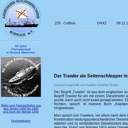
225
Cottbus
DHXZ
09.11.1
60 Jahre
Fischwirtschaft
in Rostock Marienehe
Der Trawler als Seitenschlepper i
zusammengestellt von Kapitän Günther Kröger
Der Begriff „Trawler“ ist aus dem englischen 
Begriff Trawler für ein mit einem Dieselmotor 
wurde, kann auch nicht exakt gesagt werden. E
fischten, sprach. In meinem Buch „Kapitän
Bilder vom Fischereihafen aus
hingewiesen.
den Jahren 1950 bis 1990
und nach der Wende 1990
Man sprach von Trawlern, vor allem nach dem II
Kombination leistungsunterschiedlicher Diesel
Fischereihafen
stabilen und zu verlässlichen Dieselmotors dau
dass die „Fram“ von Nansen 1910 einen Dieselm