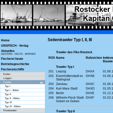
Seitentrawler Typ I, II, III
Home
UNSFISCH - Verlag
Aktuelles
Trawler des Fiko Rostock
GESTERN - HEUTE - MORGEN
ROS
Name
Rufzeichen
Indiens
Fischerei heute
Bauwer
Betriebsgeschichte
Trawler Typ I
Fischereischiffe
201
Leipzig
DHXA
01.06.1
Kutter
202
Eisenhüttenstadt ex
DHXB
01.06.1
Logger
Stalingrad
Trawler
203
Zwickau
DHXC
01.06.1
Typ I
204
Karl-Marx-Stadt
DHXD
01.05.1
Typ I - Bilder
205
Berlin
DHXE
01.12.1
Typ II
206
Wilhelm-Pieck Stadt-
DHXF
01.03.1
Typ II - Bilder
Guben ex Guben
Typ III
Typ III - Bilder
Frosttrawler
Trawler Typ II