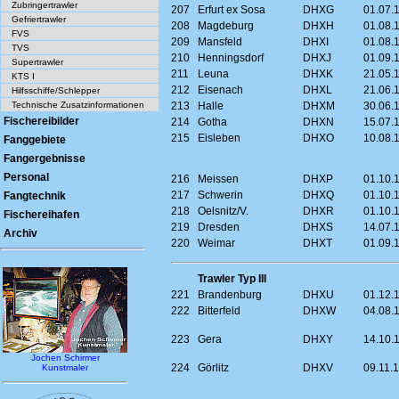
Zubringertrawler
207
Erfurt ex Sosa
DHXG
01.07.1
Gefriertrawler
208
Magdeburg
DHXH
01.08.1
FVS
209
Mansfeld
DHXI
01.08.1
TVS
210
Henningsdorf
DHXJ
01.09.1
Supertrawler
211
Leuna
DHXK
21.05.1
KTS I
212
Eisenach
DHXL
21.06.1
Hilfsschiffe/Schlepper
Technische Zusatzinformationen
213
Halle
DHXM
30.06.1
Fischereibilder
214
Gotha
DHXN
15.07.1
215
Eisleben
DHXO
10.08.1
Fanggebiete
Fangergebnisse
Personal
216
Meissen
DHXP
01.10.1
217
Schwerin
DHXQ
01.10.1
Fangtechnik
218
Oelsnitz/V.
DHXR
01.10.1
Fischereihafen
219
Dresden
DHXS
14.07.1
Archiv
220
Weimar
DHXT
01.09.1
Trawler Typ III
221
Brandenburg
DHXU
01.12.1
222
Bitterfeld
DHXW
04.08.1
223
Gera
DHXY
14.10.1
Jochen Schirmer
224
Görlitz
DHXV
09.11.1
Kunstmaler