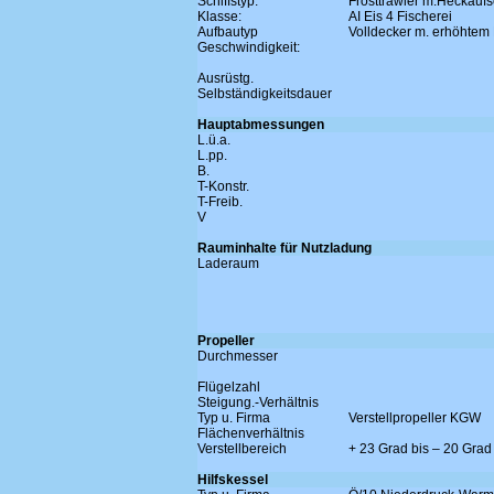
Schiffstyp:
Frosttrawler m.Heckauf
Klasse:
AI Eis 4 Fischerei
Aufbautyp
Volldecker m. erhöhtem
Geschwindigkeit:
Ausrüstg.
Selbständigkeitsdauer
Hauptabmessungen
L.ü.a.
L.pp.
B.
T-Konstr.
T-Freib.
V
Rauminhalte für Nutzladung
Laderaum
Propeller
Durchmesser
Flügelzahl
Steigung.-Verhältnis
Typ u. Firma
Verstellpropeller KGW
Flächenverhältnis
Verstellbereich
+ 23 Grad bis – 20 Grad
Hilfskessel