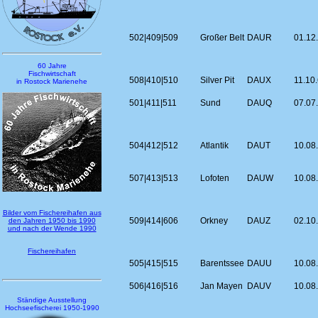
502|409|509
Großer Belt
DAUR
01.12
60 Jahre
Fischwirtschaft
508|410|510
Silver Pit
DAUX
11.10
in Rostock Marienehe
501|411|511
Sund
DAUQ
07.07
504|412|512
Atlantik
DAUT
10.08
507|413|513
Lofoten
DAUW
10.08
Bilder vom Fischereihafen aus
509|414|606
Orkney
DAUZ
02.10
den Jahren 1950 bis 1990
und nach der Wende 1990
Fischereihafen
505|415|515
Barentssee
DAUU
10.08
506|416|516
Jan Mayen
DAUV
10.08
Ständige Ausstellung
Hochseefischerei 1950-1990