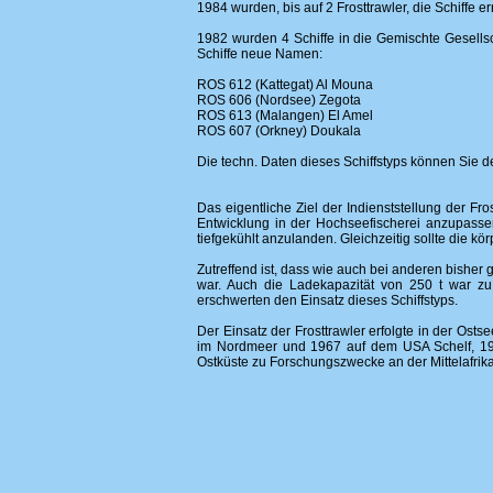
1984 wurden, bis auf 2 Frosttrawler, die Schiffe 
1982 wurden 4 Schiffe in die Gemischte Gesellsc
Schiffe neue Namen:
ROS 612 (Kattegat) Al Mouna
ROS 606 (Nordsee) Zegota
ROS 613 (Malangen) El Amel
ROS 607 (Orkney) Doukala
Die techn. Daten dieses Schiffstyps können Sie
Das eigentliche Ziel der Indienststellung der F
Entwicklung in der Hochseefischerei anzupassen
tiefgekühlt anzulanden. Gleichzeitig sollte die kö
Zutreffend ist, dass wie auch bei anderen bisher 
war. Auch die Ladekapazität von 250 t war zu 
erschwerten den Einsatz dieses Schiffstyps.
Der Einsatz der Frosttrawler erfolgte in der Os
im Nordmeer und 1967 auf dem USA Schelf, 19
Ostküste zu Forschungszwecke an der Mittelafri