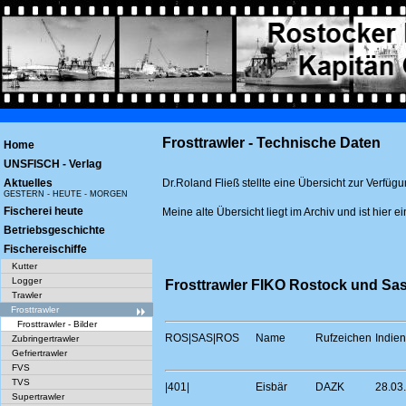
Frosttrawler - Technische Daten
Home
UNSFISCH - Verlag
Aktuelles
Dr.Roland Fließ stellte eine Übersicht zur Verf
GESTERN - HEUTE - MORGEN
Fischerei heute
Meine alte Übersicht liegt im Archiv und ist hier 
Betriebsgeschichte
Fischereischiffe
Kutter
Logger
Frosttrawler FIKO Rostock und Sas
Trawler
Frosttrawler
Frosttrawler - Bilder
ROS|SAS|ROS
Name
Rufzeichen
Indien
Zubringertrawler
Gefriertrawler
FVS
TVS
|401|
Eisbär
DAZK
28.03
Supertrawler