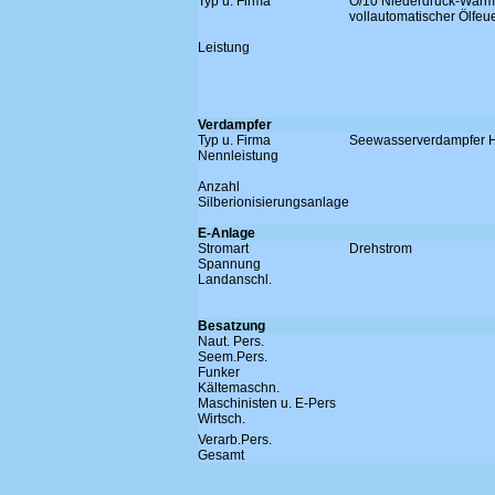
Typ u. Firma
Ö/10 Niederdruck-Warm
vollautomatischer Ölfeu
Leistung
Verdampfer
Typ u. Firma
Seewasserverdampfer 
Nennleistung
Anzahl
Silberionisierungsanlage
E-Anlage
Stromart
Drehstrom
Spannung
Landanschl.
Besatzung
Naut. Pers.
Seem.Pers.
Funker
Kältemaschn.
Maschinisten u. E-Pers
Wirtsch.
Verarb.Pers.
Gesamt