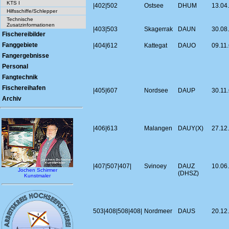
KTS I
|402|502
Ostsee
DHUM
13.04
Hilfsschiffe/Schlepper
Technische
Zusatzinformationen
|403|503
Skagerrak
DAUN
30.08
Fischereibilder
Fanggebiete
|404|612
Kattegat
DAUO
09.11
Fangergebnisse
Personal
Fangtechnik
Fischereihafen
|405|607
Nordsee
DAUP
30.11
Archiv
|406|613
Malangen
DAUY(X)
27.12
|407|507|407|
Svinoey
DAUZ
10.06
Jochen Schirmer
(DHSZ)
Kunstmaler
503|408|508|408|
Nordmeer
DAUS
20.12