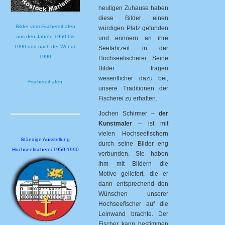
heutigen Zuhause haben
diese Bilder einen
Bilder vom Fischereihafen
würdigen Platz gefunden
aus den Jahren 1950 bis
und erinnern an ihre
1990 und nach der Wende
Seefahrzeit in der
1990
Hochseefischerei. Seine
Bilder tragen
wesentlicher dazu bei,
Fischereihafen
unsere Traditionen der
Fischerei zu erhalten.
Jochen Schirmer –
der
Kunstmaler
– ist mit
vielen Hochseefischern
Ständige Ausstellung
durch seine Bilder eng
Hochseefischerei 1950-1990
verbunden. Sie haben
ihm mit Bildern die
Motive geliefert, die er
dann entsprechend den
Wünschen unserer
Hochseefischer auf die
Leinwand brachte. Der
Fischer kann bestimmen