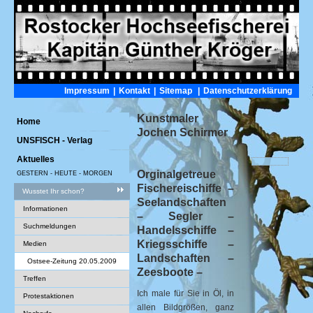
Impressum
|
Kontakt
|
Sitemap
|
Datenschutzerklärung
Kunstmaler
Home
Jochen Schirmer
UNSFISCH - Verlag
Aktuelles
Orginalgetreue
GESTERN - HEUTE - MORGEN
Fischereischiffe –
Wusstet Ihr schon?
Seelandschaften
Informationen
– Segler –
Suchmeldungen
Handelsschiffe –
Kriegsschiffe –
Medien
Landschaften –
Ostsee-Zeitung 20.05.2009
Zeesboote –
Treffen
Ich male für Sie in Öl, in
Protestaktionen
allen Bildgrößen, ganz