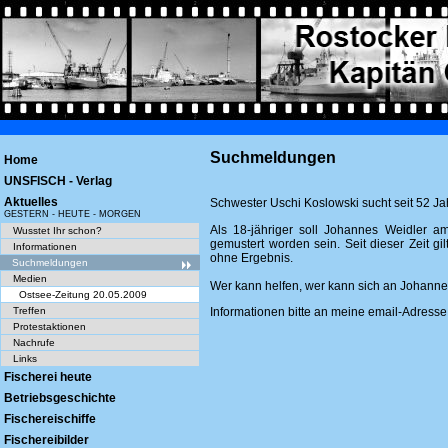
Suchmeldungen
Home
UNSFISCH - Verlag
Aktuelles
Schwester Uschi Koslowski sucht seit 52 J
GESTERN - HEUTE - MORGEN
Als 18-jähriger soll Johannes Weidler 
Wusstet Ihr schon?
gemustert worden sein. Seit dieser Zeit g
Informationen
ohne Ergebnis.
Suchmeldungen
Medien
Wer kann helfen, wer kann sich an Johanne
Ostsee-Zeitung 20.05.2009
Treffen
Informationen bitte an meine email-Adresse
Protestaktionen
Nachrufe
Links
Fischerei heute
Betriebsgeschichte
Fischereischiffe
Fischereibilder