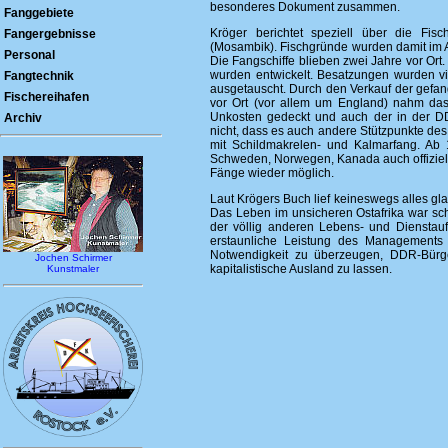
besonderes Dokument zusammen.
Fanggebiete
Kröger berichtet speziell über die Fi
Fangergebnisse
(Mosambik). Fischgründe wurden damit im At
Personal
Die Fangschiffe blieben zwei Jahre vor Ort
wurden entwickelt. Besatzungen wurden via 
Fangtechnik
ausgetauscht. Durch den Verkauf der gefa
Fischereihafen
vor Ort (vor allem um England) nahm das
Unkosten gedeckt und auch der in der D
Archiv
nicht, dass es auch andere Stützpunkte de
mit Schildmakrelen- und Kalmarfang. A
Schweden, Norwegen, Kanada auch offiziel
Fänge wieder möglich.
Laut Krögers Buch lief keineswegs alles gla
Das Leben im unsicheren Ostafrika war s
der völlig anderen Lebens- und Dienstau
erstaunliche Leistung des Managements 
Notwendigkeit zu überzeugen, DDR-Bürger,
Jochen Schirmer
kapitalistische Ausland zu lassen.
Kunstmaler