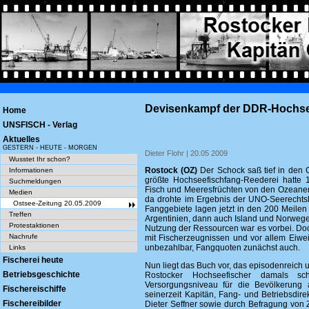
Devisenkampf der DDR-Hochse
Home
UNSFISCH - Verlag
Aktuelles
GESTERN - HEUTE - MORGEN
Dieter Flohr | 20.05 2009
Wusstet Ihr schon?
Rostock (OZ)
Der Schock saß tief in den 
Informationen
größte Hochseefischfang-Reederei hatt
Suchmeldungen
Fisch und Meeresfrüchten von den Ozeanen
Medien
da drohte im Ergebnis der UNO-Seerechtsko
Ostsee-Zeitung 20.05.2009
Fanggebiete lagen jetzt in den 200 Meilen
Treffen
Argentinien, dann auch Island und Norwege
Protestaktionen
Nutzung der Ressourcen war es vorbei. Do
Nachrufe
mit Fischerzeugnissen und vor allem Eiwe
unbezahlbar, Fangquoten zunächst auch.
Links
Fischerei heute
Nun liegt das Buch vor, das episodenreich un
Betriebsgeschichte
Rostocker Hochseefischer damals sc
Versorgungsniveau für die Bevölkerung a
Fischereischiffe
seinerzeit Kapitän, Fang- und Betriebsdir
Fischereibilder
Dieter Seffner sowie durch Befragung von 