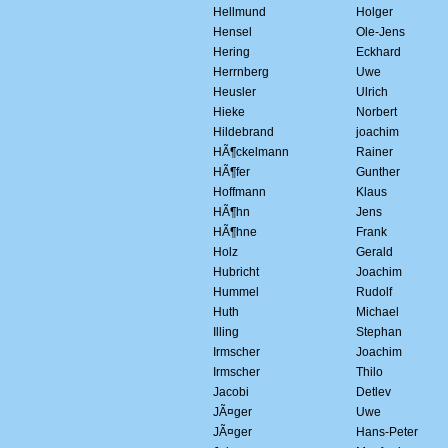
Hellmund
Holger
Hensel
Ole-Jens
Hering
Eckhard
Herrnberg
Uwe
Heusler
Ulrich
Hieke
Norbert
Hildebrand
joachim
HÃ¶ckelmann
Rainer
HÃ¶fer
Gunther
Hoffmann
Klaus
HÃ¶hn
Jens
HÃ¶hne
Frank
Holz
Gerald
Hubricht
Joachim
Hummel
Rudolf
Huth
Michael
Illing
Stephan
Irmscher
Joachim
Irmscher
Thilo
Jacobi
Detlev
JÃ¤ger
Uwe
JÃ¤ger
Hans-Peter