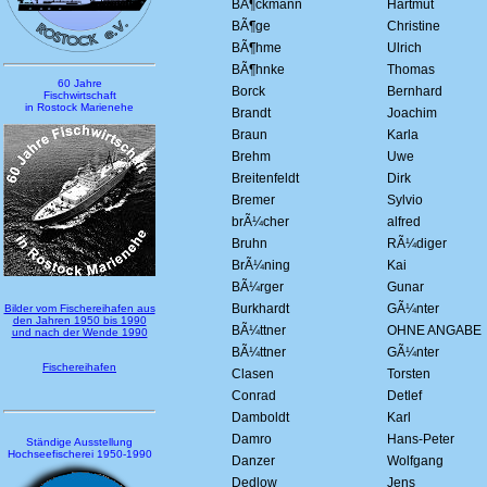
BÃ¶ckmann
Hartmut
BÃ¶ge
Christine
BÃ¶hme
Ulrich
BÃ¶hnke
Thomas
60 Jahre
Borck
Bernhard
Fischwirtschaft
in Rostock Marienehe
Brandt
Joachim
Braun
Karla
Brehm
Uwe
Breitenfeldt
Dirk
Bremer
Sylvio
brÃ¼cher
alfred
Bruhn
RÃ¼diger
BrÃ¼ning
Kai
BÃ¼rger
Gunar
Burkhardt
GÃ¼nter
Bilder vom Fischereihafen aus
den Jahren 1950 bis 1990
BÃ¼ttner
OHNE ANGABE
und nach der Wende 1990
BÃ¼ttner
GÃ¼nter
Fischereihafen
Clasen
Torsten
Conrad
Detlef
Damboldt
Karl
Damro
Hans-Peter
Ständige Ausstellung
Hochseefischerei 1950-1990
Danzer
Wolfgang
Dedlow
Jens