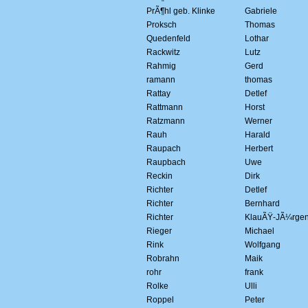
PrÃ¶hl geb. Klinke
Gabriele
Proksch
Thomas
Quedenfeld
Lothar
Rackwitz
Lutz
Rahmig
Gerd
ramann
thomas
Rattay
Detlef
Rattmann
Horst
Ratzmann
Werner
Rauh
Harald
Raupach
Herbert
Raupbach
Uwe
Reckin
Dirk
Richter
Detlef
Richter
Bernhard
Richter
KlauÃŸ-JÃ¼rge
Rieger
Michael
Rink
Wolfgang
Robrahn
Maik
rohr
frank
Rolke
Ulli
Roppel
Peter