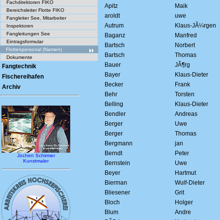
Fachdirektoren FIKO
Apitz
Maik
Bereichsleiter Flotte FIKO
aroldt
uwe
Fangleiter See, Mitarbeiter
Autrum
Klaus-JÃ¼rgen
Inspektoren
Fangleitungen See
Baganz
Manfred
Eintragsformular
Bartsch
Norbert
Flottenpersonal (Namen)
Bartsch
Thomas
Dokumente
Bauer
JÃ¶rg
Fangtechnik
Bayer
Klaus-Dieter
Fischereihafen
Becker
Frank
Archiv
Behr
Torsten
Belling
Klaus-Dieter
Bendler
Andreas
Berger
Uwe
Berger
Thomas
Bergmann
jan
Berndt
Peter
Jochen Schirmer
Kunstmaler
Bernstein
Uwe
Beyer
Hartmut
Bierman
Wulf-Dieter
Bliesener
Grit
Bloch
Holger
Blum
Andre