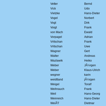
Vetter
Bernd
Vick
Udo
Vietzke
Hans-Dieter
Vogel
Norbert
Vogt
Dirk
Voigt
Frank
von Mach
Ewald
Vorpagel
Adrian
Vritschan
Frank
Vritschan
Uwe
Wagner
Gert
Walter
Andreas
Wazlawik
Heiko
Weber
JÃ¼rgen
Weber
Klaus-Ulrich
wegner
karin
weidtland
jÃ¼rgen
Weigel
Toralf
Weihrauch
Frank
Weil
Hans-Georg
Weinreich
Hans-Dieter
WeiÃŸ
Dietmar