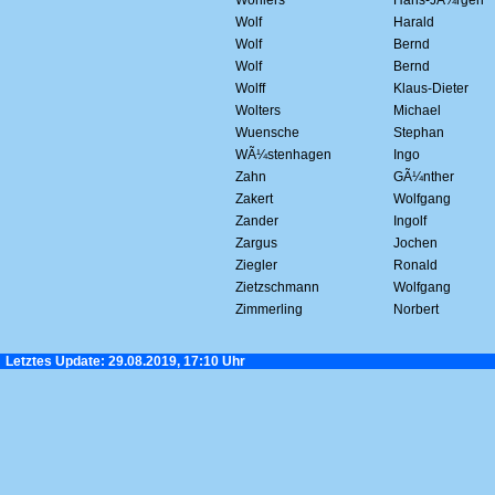
Wohlers
Hans-JÃ¼rgen
Wolf
Harald
Wolf
Bernd
Wolf
Bernd
Wolff
Klaus-Dieter
Wolters
Michael
Wuensche
Stephan
WÃ¼stenhagen
Ingo
Zahn
GÃ¼nther
Zakert
Wolfgang
Zander
Ingolf
Zargus
Jochen
Ziegler
Ronald
Zietzschmann
Wolfgang
Zimmerling
Norbert
Letztes Update: 29.08.2019, 17:10 Uhr