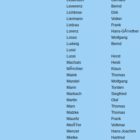
Leuendorf
Gerhard
Leverenz
Bernd
Lichtnow
Dirk
Liermann
Volker
Lietzau
Frank
Lorenz
Hans-GÃ¼nther
Losso
Wolfgang
Ludwig
Bernd
Lussi
Lussi
Horst
Machals
Heidi
MÃ¤chler
Klaus
Malek
Thomas
Mandel
Wolfgang
Mann
Torsten
Marbach
Siegfried
Martin
Olaf
Marx
Thomas
Matzke
Thomas
Mauritz
Frank
MeiÃŸer
Volkmar
Menzel
Hans-Joachim
Mielke
Hartmut