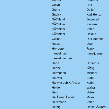
Greuel
Andreas
Greve
Rolf
Grune
Detlef
Gubick
Karl-Heinz
GÃ¼lland
Dagobert
GÃ¼nther
Karsten
GÃ¼nther
Peter
GÃ¼nther
Helmut
Gutjahr
Dirk-Henner
Haase
Uwe
HÃ¤berer
Frank
haevelmann
hans-juergen
haevelmann.ria
Hahn
Hubertus
Hahne
JÃ¶rg
Harmgarth
Michael
Hartwig
Bodo
Hartwig geb.KrÃ¼ger
Karin
Heider
Walter
Hein
Volker
HeiÃŸenbÃ¼ttel
Mirko
Heitzmann
Peter
Helbig
Horst-GÃ¼nter