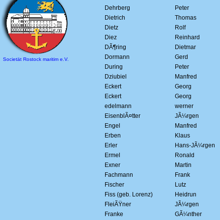
Dehrberg
Peter
Dietrich
Thomas
Dietz
Rolf
Diez
Reinhard
DÃ¶ring
Dietmar
Dormann
Gerd
Societät Rostock maritim e.V.
During
Peter
Dziubiel
Manfred
Eckert
Georg
Eckert
Georg
edelmann
werner
EisenblÃ¤tter
JÃ¼rgen
Engel
Manfred
Erben
Klaus
Erler
Hans-JÃ¼rgen
Ermel
Ronald
Exner
Martin
Fachmann
Frank
Fischer
Lutz
Fiss (geb. Lorenz)
Heidrun
FleiÃŸner
JÃ¼rgen
Franke
GÃ¼nther