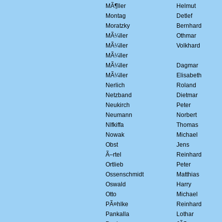
MÃ¶ller
Helmut
Montag
Detlef
Moratzky
Bernhard
MÃ¼ller
Othmar
MÃ¼ller
Volkhard
MÃ¼ller
MÃ¼ller
Dagmar
MÃ¼ller
Elisabeth
Nerlich
Roland
Netzband
Dietmar
Neukirch
Peter
Neumann
Norbert
NIfkiffa
Thomas
Nowak
Michael
Obst
Jens
Ã–rtel
Reinhard
Ortlieb
Peter
Ossenschmidt
Matthias
Oswald
Harry
Otto
Michael
PÃ¤hlke
Reinhard
Pankalla
Lothar