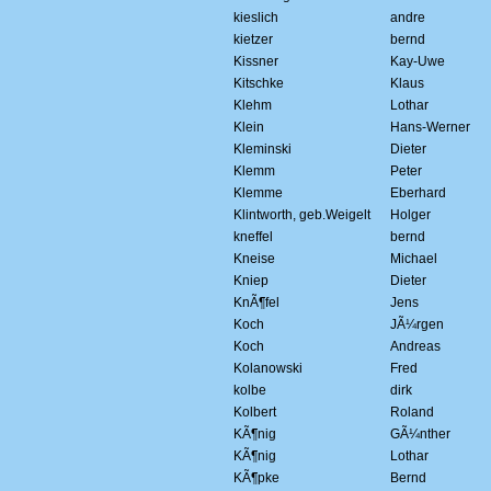
kieslich
andre
kietzer
bernd
Kissner
Kay-Uwe
Kitschke
Klaus
Klehm
Lothar
Klein
Hans-Werner
Kleminski
Dieter
Klemm
Peter
Klemme
Eberhard
Klintworth, geb.Weigelt
Holger
kneffel
bernd
Kneise
Michael
Kniep
Dieter
KnÃ¶fel
Jens
Koch
JÃ¼rgen
Koch
Andreas
Kolanowski
Fred
kolbe
dirk
Kolbert
Roland
KÃ¶nig
GÃ¼nther
KÃ¶nig
Lothar
KÃ¶pke
Bernd