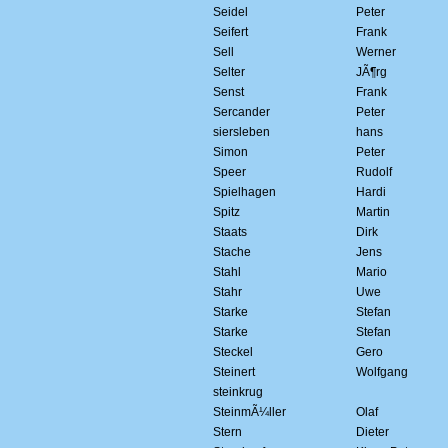
Seidel
Peter
Seifert
Frank
Sell
Werner
Selter
JÃ¶rg
Senst
Frank
Sercander
Peter
siersleben
hans
Simon
Peter
Speer
Rudolf
Spielhagen
Hardi
Spitz
Martin
Staats
Dirk
Stache
Jens
Stahl
Mario
Stahr
Uwe
Starke
Stefan
Starke
Stefan
Steckel
Gero
Steinert
Wolfgang
steinkrug
SteinmÃ¼ller
Olaf
Stern
Dieter