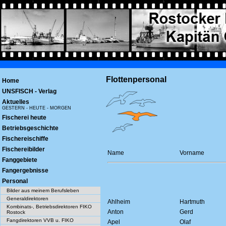
Flottenpersonal
Home
UNSFISCH - Verlag
Aktuelles
GESTERN - HEUTE - MORGEN
Fischerei heute
Betriebsgeschichte
Fischereischiffe
Fischereibilder
Name
Vorname
Fanggebiete
Fangergebnisse
Personal
Bilder aus meinem Berufsleben
Generaldirektoren
Ahlheim
Hartmuth
Kombinats-, Betriebsdirektoren FIKO
Anton
Gerd
Rostock
Fangdirektoren VVB u. FIKO
Apel
Olaf