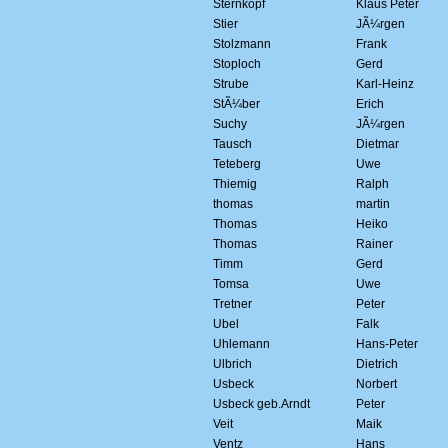
Sternkopf
Klaus Peter
Stier
JÃ¼rgen
Stolzmann
Frank
Stoploch
Gerd
Strube
Karl-Heinz
StÃ¼ber
Erich
Suchy
JÃ¼rgen
Tausch
Dietmar
Teteberg
Uwe
Thiemig
Ralph
thomas
martin
Thomas
Heiko
Thomas
Rainer
Timm
Gerd
Tomsa
Uwe
Tretner
Peter
Ubel
Falk
Uhlemann
Hans-Peter
Ulbrich
Dietrich
Usbeck
Norbert
Usbeck geb.Arndt
Peter
Veit
Maik
Ventz
Hans