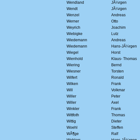
Wendland
JÃ¼rgen
Wendt
JÃ¼rgen
Wenzel
Andreas
Werner
Otto
Weyrich
Joachim
Wiebigke
Lutz
Wiedemann
Andreas
Wiedemann
Hans-JÃ¼rgen
Wiegel
Horst
Wienhold
Klaus- Thomas
Wiering
Bernd
Wiesner
Torsten
Wilfert
Ronald
Wilken
Frank
Will
Volkmar
Willer
Peter
Willer
Axel
Winkler
Frank
Wittfoth
Thomas
Wittig
Dieter
Woehl
Steffen
WÃ¶ge
Ralf