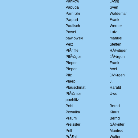
Pankow
JÃ¶rg
Papuga
Sven
Parnitzki
Waldemar
Parpart
Frank
Paulisch
Werner
Pawel
Lutz
pawlowski
manuel
Pelz
Steffen
PfÃ¤ffle
RÃ¼diger
PflÃ¼ger
JÃ¼rgen
Pieper
Frank
Pieper
Axel
Pilz
JÃ¼rgen
Plaep
J.
Plauschinat
Harald
PlÃ¼mer
Uwe
poehlitz
Pohl
Bernd
Powalka
Klaus
Praum
Bernd
Preissler
GÃ¼nter
Prill
Manfred
PrÃ¶hl
Walter