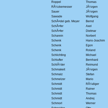
Roppel
Thomas
RÃ¼ckemesser
JÃ¼rgen
Sauer
JÃ¼rgen
Sawade
Wolfgang
SchÃ¤del geb. Meyer
Bernd
SchÃ¤fer
Axel
SchÃ¤fer
Dietmar
Scharein
Norbert
Schenk
Hans-Joachim
Schenk
Egon
Schenk
Roland
Schlichting
Michael
Schlufter
Bernhard
SchlÃ¼ter
Reimund
Schmakeit
JÃ¼rgen
Schmalz
Stefan
Schmelzer
Mario
Schmidt
RÃ¼diger
Schmidt
Rainer
Schmidt
Thomas
Schmidt
Andrej
Schmorl
Werner