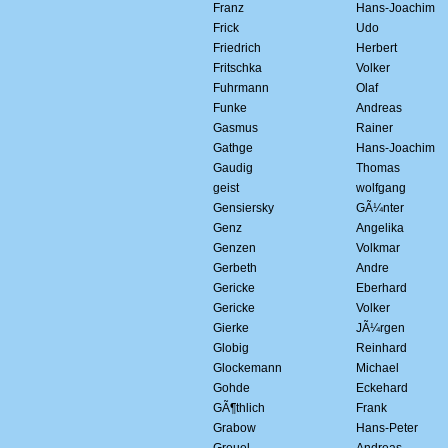
Franz
Hans-Joachim
Frick
Udo
Friedrich
Herbert
Fritschka
Volker
Fuhrmann
Olaf
Funke
Andreas
Gasmus
Rainer
Gathge
Hans-Joachim
Gaudig
Thomas
geist
wolfgang
Gensiersky
GÃ¼nter
Genz
Angelika
Genzen
Volkmar
Gerbeth
Andre
Gericke
Eberhard
Gericke
Volker
Gierke
JÃ¼rgen
Globig
Reinhard
Glockemann
Michael
Gohde
Eckehard
GÃ¶thlich
Frank
Grabow
Hans-Peter