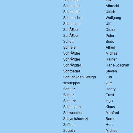
Schneider
Otto
Schneider
Albrecht
Schneider
Ulrich
Schnesche
Wolfgang
Schnuchel
Ulf
SchÃ¶pel
Dieter
SchÃ¶pel
Peter
Schott
Bodo
Schreier
Alfred
SchrÃ¶der
Michael
SchrÃ¶der
Rainer
SchrÃ¶dter
Hans-Joachim
Schroeder
Steven
Schuch (geb. Weigt)
Lutz
schueppel
kurt
Schultz
Henry
Schulz
Ernst
Schulze
Ingo
Schumann
Klaus
Schwendler
Manfred
Schymichowski
Bernd
Seffner
Horst
Segeth
Michael