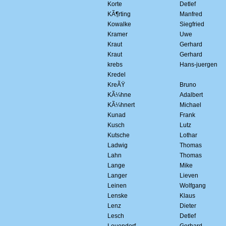
Korte
Detlef
KÃ¶rting
Manfred
Kowalke
Siegfried
Kramer
Uwe
Kraut
Gerhard
Kraut
Gerhard
krebs
Hans-juergen
Kredel
KreÃŸ
Bruno
KÃ¼hne
Adalbert
KÃ¼hnert
Michael
Kunad
Frank
Kusch
Lutz
Kutsche
Lothar
Ladwig
Thomas
Lahn
Thomas
Lange
Mike
Langer
Lieven
Leinen
Wolfgang
Lenske
Klaus
Lenz
Dieter
Lesch
Detlef