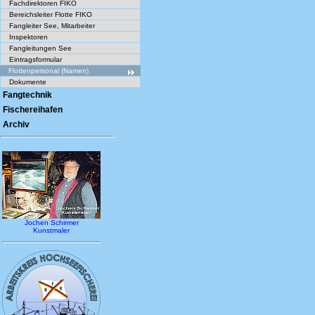
Fachdirektoren FIKO
Bereichsleiter Flotte FIKO
Fangleiter See, Mitarbeiter
Inspektoren
Fangleitungen See
Eintragsformular
Flottenpersonal (Namen)
Dokumente
Fangtechnik
Fischereihafen
Archiv
Jochen Schirmer
Kunstmaler