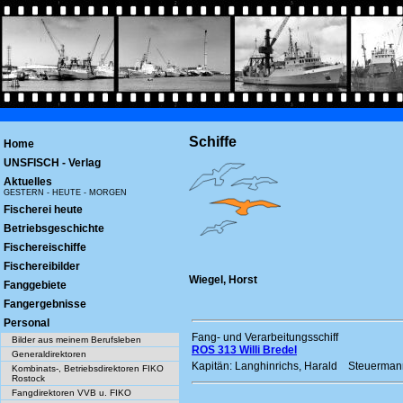
Schiffe
Home
UNSFISCH - Verlag
Aktuelles
GESTERN - HEUTE - MORGEN
Fischerei heute
Betriebsgeschichte
Fischereischiffe
Fischereibilder
Wiegel, Horst
Fanggebiete
Fangergebnisse
Personal
Fang- und Verarbeitungsschiff
Bilder aus meinem Berufsleben
ROS 313 Willi Bredel
Generaldirektoren
Kapitän: Langhinrichs, Harald Steuermann: 
Kombinats-, Betriebsdirektoren FIKO
Rostock
Fangdirektoren VVB u. FIKO