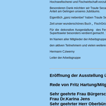
Hochseefischerei und Fischwirtschaft vorzube
Besonderen Dank möchten wir Traute Secand
Anteil am Gelingen unseres Jubiläums.
Eigentlich „ganz nebenbei“ haben Traute Se
Zeit unser wunderschönes Buch „ FischGrün
Für die dekorative Ausgestaltung des Fes
Supertrawler besonders verdient gemacht . 
Im Namen aller Mitglieder der Arbeitsgrupp
den aktiven Teilnehmern und vielen weiter
Hermann Cziwerny
Leiter der Arbeitsgruppe
Eröffnung der Ausstellung 
Rede von Fritz Hartung/Mit
Sehr geehrte Frau Bürgersc
Frau Dr.Karina Jens
Sehr geehrter Herr Oberbür