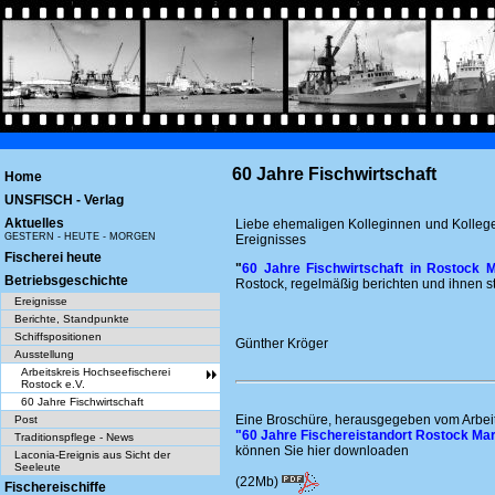
60 Jahre Fischwirtschaft
Home
UNSFISCH - Verlag
Aktuelles
Liebe ehemaligen Kolleginnen und Kollege
GESTERN - HEUTE - MORGEN
Ereignisses
Fischerei heute
"
60 Jahre Fischwirtschaft in Rostock 
Betriebsgeschichte
Rostock, regelmäßig berichten und ihnen st
Ereignisse
Berichte, Standpunkte
Schiffspositionen
Günther Kröger
Ausstellung
Arbeitskreis Hochseefischerei
Rostock e.V.
60 Jahre Fischwirtschaft
Eine Broschüre, herausgegeben vom Arbeit
Post
"60 Jahre Fischereistandort Rostock Ma
Traditionspflege - News
können Sie hier downloaden
Laconia-Ereignis aus Sicht der
Seeleute
(22Mb)
Fischereischiffe