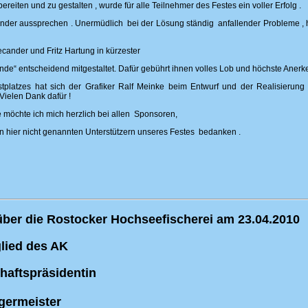
reiten und zu gestalten , wurde für alle Teilnehmer des Festes ein voller Erfolg .
er aussprechen . Unermüdlich bei der Lösung ständig anfallender Probleme , ha
cander und Fritz Hartung in kürzester
de“ entscheidend mitgestaltet. Dafür gebührt ihnen volles Lob und höchste Anerk
tplatzes hat sich der Grafiker Ralf Meinke beim Entwurf und der Realisierung
Vielen Dank dafür !
e möchte ich mich herzlich bei allen Sponsoren,
en hier nicht genannten Unterstützern unseres Festes bedanken .
über die Rostocker Hochseefischerei am 23.04.2010
glied des AK
haftspräsidentin
germeister