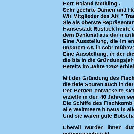
Herr Roland Methling .
Sehr geehrte Damen und He
Wir Mitglieder des AK " Tr
Sie als oberste Repräsenta
Hansestadt Rostock heute d
dem Denkmal aus der mariti
Eine Ausstellung, die im 
unserem AK in sehr mühevoll
Eine Ausstellung, in der d
die bis in die Gründungsja
Bereits im Jahre 1252 erhie
Mit der Gründung des Fisch
die tiefe Spuren auch in der
Der Betrieb entwickelte si
erzielte in den 40 Jahren s
Die Schiffe des Fischkomb
alle Weltmeere hinaus in all
Und sie waren gute Botschaf
Überall wurden ihnen dur
entgegengebracht.