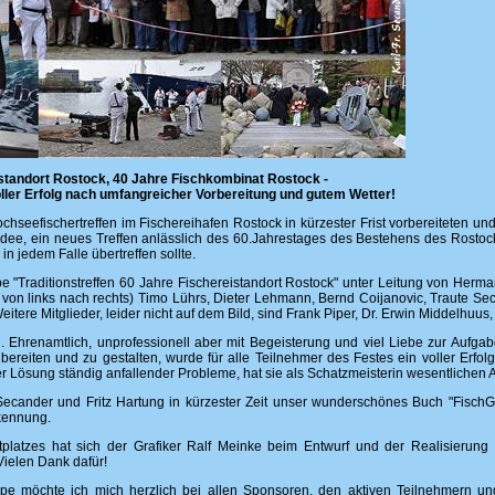
istandort Rostock, 40 Jahre Fischkombinat Rostock -
oller Erfolg nach umfangreicher Vorbereitung und gutem Wetter!
hseefischertreffen im Fischereihafen Rostock in kürzester Frist vorbereiteten und
 Idee, ein neues Treffen anlässlich des 60.Jahrestages des Bestehens des Rostock
in jedem Falle übertreffen sollte.
ppe "Traditionstreffen 60 Jahre Fischereistandort Rostock" unter Leitung von Herm
von links nach rechts) Timo Lührs, Dieter Lehmann, Bernd Coijanovic, Traute Sec
ere Mitglieder, leider nicht auf dem Bild, sind Frank Piper, Dr. Erwin Middelhuus, 
. Ehrenamtlich, unprofessionell aber mit Begeisterung und viel Liebe zur Aufgab
ubereiten und zu gestalten, wurde für alle Teilnehmer des Festes ein voller Erf
 Lösung ständig anfallender Probleme, hat sie als Schatzmeisterin wesentlichen 
ecander und Fritz Hartung in kürzester Zeit unser wunderschönes Buch "FischGr
kennung.
tplatzes hat sich der Grafiker Ralf Meinke beim Entwurf und der Realisierung
Vielen Dank dafür!
ppe möchte ich mich herzlich bei allen Sponsoren, den aktiven Teilnehmern un