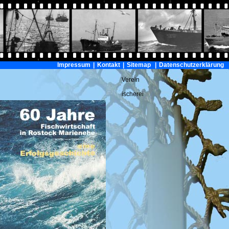
Impressum
|
Kontakt
|
Sitemap
|
Datenschutzerklärung
Verein
ischerei