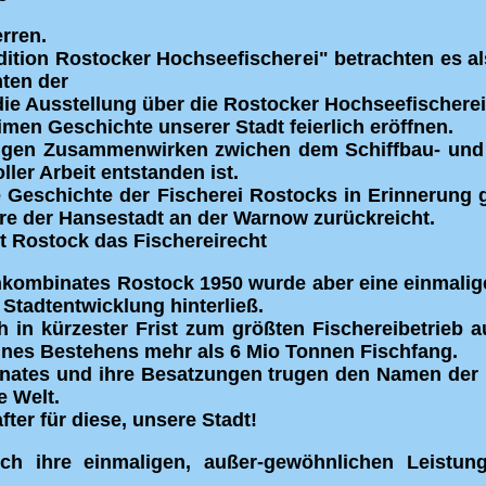
rren.
adition Rostocker Hochseefischerei" betrachten es a
nten der
ie Ausstellung über die Rostocker Hochseefischerei 
men Geschichte unserer Stadt feierlich eröffnen.
engen Zusammenwirken zwichen dem Schiffbau- und
er Arbeit entstanden ist.
ie Geschichte der Fischerei Rostocks in Erinnerung 
hre der Hansestadt an der Warnow zurückreicht.
lt Rostock das Fischereirecht
kombinates Rostock 1950 wurde aber eine einmalige
 Stadtentwicklung hinterließ.
ch in kürzester Frist zum größten Fischereibetrie
eines Bestehens mehr als 6 Mio Tonnen Fischfang.
inates und ihre Besatzungen trugen den Namen der
e Welt.
ter für diese, unsere Stadt!
ch ihre einmaligen, außer-gewöhnlichen Leistu