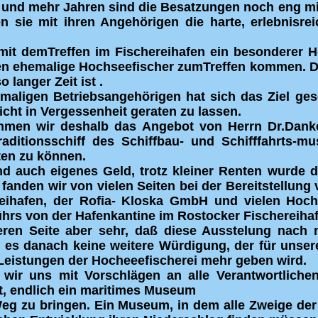
 und mehr Jahren sind die Besatzungen noch eng mi
n sie mit ihren Angehörigen die harte, erlebnisre
mit demTreffen im Fischereihafen ein besonderer 
en ehemalige Hochseefischer zumTreffen kommen. Da
 langer Zeit ist .
maligen Betriebsangehörigen hat sich das Ziel ges
cht in Vergessenheit geraten zu lassen.
ahmen wir deshalb das Angebot von Herrn Dr.Dank
aditionsschiff des Schiffbau- und Schifffahrts-m
ten zu können.
und auch eigenes Geld, trotz kleiner Renten wurde d
fanden wir von vielen Seiten bei der Bereitstellung
eihafen, der Rofia- Kloska GmbH und vielen Hoch
ührs von der Hafenkantine im Rostocker Fischereiha
ren Seite aber sehr, daß diese Ausstelung nach 
es danach keine weitere Würdigung, der für unsere
eistungen der Hocheeefischerei mehr geben wird.
wir uns mit Vorschlägen an alle Verantwortlichen 
t, endlich ein maritimes Museum
 Weg zu bringen. Ein Museum, in dem alle Zweige der