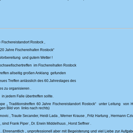
hereistandort Rostock ,
Jahre Fischereihafen Rostock“
orbereitung und gutem Wetter !
ochseefischertreffen im Fischereihafen Rostock
 Treffen allseitig großen Anklang gefunden
 neues Treffen anlässlich des 60.Jahrestages des
s zu organisieren .
 in jedem Falle übertreffen sollte.
uppe „ Traditionstreffen 60 Jahre Fischereistandort Rostock“ unter Leitung von
en Bild von links nach rechts)
ovic , Traute Secander, Heidi Lada , Werner Krause , Fritz Hartung , Hermann Cziw
d, sind Frank Piper , Dr. Erwin Middelhuus , Horst Seffner .
 . Ehrenamtlich , unprofessionell aber mit Begeisterung und viel Liebe zur Aufgab