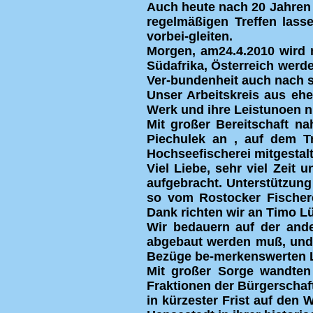
Auch heute nach 20 Jahren
regelmäßigen Treffen lasse
vorbei-gleiten.
Morgen, am24.4.2010 wird 
Südafrika, Österreich werd
Ver-bundenheit auch nach so
Unser Arbeitskreis aus ehe
Werk und ihre Leistunoen ni
Mit großer Bereitschaft n
Piechulek an , auf dem Tr
Hochseefischerei mitgestal
Viel Liebe, sehr viel Zeit 
aufgebracht. Unterstützung 
so vom Rostocker Fischer
Dank richten wir an Timo L
Wir bedauern auf der ande
abgebaut werden muß, und 
Bezüge be-merkenswerten L
Mit großer Sorge wandten 
Fraktionen der Bürgerschaf
in kürzester Frist auf den