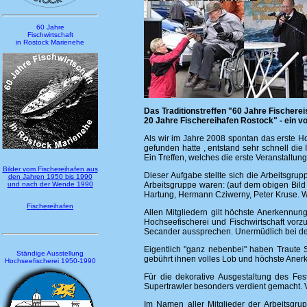
60 Jahre
Fischwirtschaft
in Rostock Marienehe
Das Traditionstreffen "60 Jahre Fischere
20 Jahre Fischereihafen Rostock" - ein v
Als wir im Jahre 2008 spontan das erste Hoc
gefunden hatte , entstand sehr schnell die
Ein Treffen, welches die erste Veranstaltung 
Bilder vom Fischereihafen aus
Dieser Aufgabe stellte sich die Arbeitsgru
den Jahren 1950 bis 1990
und nach der Wende 1990
Arbeitsgruppe waren: (auf dem obigen Bild 
Hartung, Hermann Cziwerny, Peter Kruse. Weit
Fischereihafen
Allen Mitgliedern gilt höchste Anerkennung
Hochseefischerei und Fischwirtschaft vorz
Secander aussprechen. Unermüdlich bei der
Eigentlich "ganz nebenbei" haben Traute S
Ständige Ausstellung
gebührt ihnen volles Lob und höchste Aner
Hochseefischerei 1950-1990
Für die dekorative Ausgestaltung des Fes
Supertrawler besonders verdient gemacht. 
Im Namen aller Mitglieder der Arbeitsgru