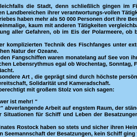
eichfalls die Stadt, denn schließlich gingen im 
n Landbereichen ihrer verantwortungs-vollen Tätigk
riebes haben mehr als 50 000 Personen dort ihre Be
t einmalige, kaum mit anderen Tätigkeiten vergleich
ung aller Gefahren, ob im Eis der Polarmeere, ob
er komplizierten Technik des Fischfanges unter e
uhen Natur der Ozeane.
den Fangschiffen waren monatelang auf See von ihr
ichen Lebensrythmus egal ob Wochentag, Sonntag, F
Nacht.
ondere Art , die geprägt sind durch höchste persönl
ereitschaft, Solidarität und Kameradschaft.
berechtigt mit großem Stolz von sich sagen:
wer ist mehr! "
" abverlangende Arbeit auf engstem Raum, der stän
r Situationen für Schiff und Leben der Besatzung
inates Rostock haben so stets und sicher ihren Hei
en Seemannschaft der Besatzungen, kein Schiff ging 