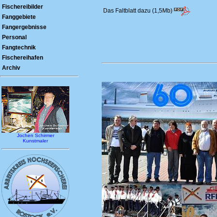
Fischereibilder
Das Faltblatt dazu (1,5Mb)
Fanggebiete
Fangergebnisse
Personal
Fangtechnik
Fischereihafen
Archiv
Jochen Schirmer
Kunstmaler