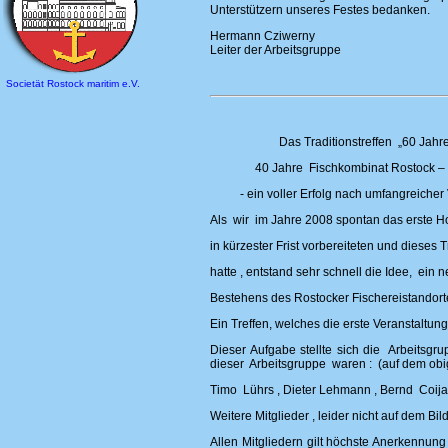
Unterstützern unseres Festes bedanken.
Hermann Cziwerny
Leiter der Arbeitsgruppe
Societät Rostock maritim e.V.
Das Traditionstreffen „60 Jahre Fisc
40 Jahre Fischkombinat Rostock – 20 
- ein voller Erfolg nach umfangreicher V
Als wir im Jahre 2008 spontan das erste H
in kürzester Frist vorbereiteten und dieses
hatte , entstand sehr schnell die Idee, ein
Bestehens des Rostocker Fischereistandorte
Ein Treffen, welches die erste Veranstaltung
Dieser Aufgabe stellte sich die Arbeitsgr
dieser Arbeitsgruppe waren : (auf dem obig
Timo Lührs , Dieter Lehmann , Bernd Coijan
Weitere Mitglieder , leider nicht auf dem Bil
Allen Mitgliedern gilt höchste Anerkennung