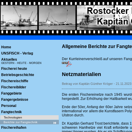
Allgemeine Berichte zur Fangt
Home
UNSFISCH - Verlag
Der Kurrleinenverschleiß auf unseren Fangs
Aktuelles
GESTERN - HEUTE - MORGEN
Fischerei heute
Netzmaterialien
Betriebsgeschichte
Fischereischiffe
Beitrag von Kapitän Günther Kröger - 21.11.2023
Fischereibilder
Fanggebiete
Die ersten Fischereinetze nach 1945 wurd
hergestellt. Zur Erhöhung der Haltbarkeit wu
Fangergebnisse
Personal
Ende der 50er, Anfang der 60er Jahre setz
international vor allem die Kunstfasern Po
Fangtechnik
Ulstron durch.
Technologien
Berichte zur Fangtechnik
Dr. Kapitän Gerhard Trost berichtete, dass
schweren Hanfnetze viel Kraft erforderte
Fischereihafen
immer länger wurden. Als er als Schiffsjung