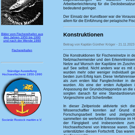
Arbeitserleichterung für die Decksbesat
bedeutend geringer.
Der Einsatz der Kunstfaser war die Voraus
allem für die Einführung der pelagische Fisc
Konstruktionen
Bilder vom Fischereihafen aus
den Jahren 1950 bis 1990
und nach der Wende 1990
Beitrag von Kapitän Günther Kröger - 21.11.2023
Fischereihafen
Die Konstruktionen für Fischereinetze in 
Netzmachermeister und den Erkenntnissen
Netze auf Wunsch der Kapitäne im Zuschnit
auf See selbst. Nicht anders war es mit 
Ständige Ausstellung
wurden mehr oder weniger individuell ge
Hochseefischerei 1950-1990
besten zum Erfolg kam. Diese Verfahrenswe
als zum ersten Mal Fangtechniker in de
wurden. Als eine der ersten Aufgaben 
Anpassung der Grundschleppnetze an die un
sorgten danach für eine Standardisier
Vorgeschirre und Scherbretter.
In dieser Zeitperiode aktivierte sich die
Wissenschaftler konnten auf Grund de
Forschungsarbeit breiter und zielgerich
sammelten sie wertvolle Erkenntnisse im Ha
Societät Rostock maritim e.V.
der Fängigkeit und insbesondere zum 
Hochseefischerei von Interesse waren. Di
unterstützten diesen Fortschritt. Das ware