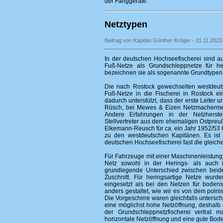
der Fanggeräte.
Netztypen
Beitrag von Kapitän Günther Kröger - 21.11.2023
In der deutschen Hochseefischerei sind a
Fuß-Netze als Grundschleppnetze für he
bezeichnen sie als sogenannte Grundtypen
Die nach Rostock gewechselten westdeut
Fuß-Netze in die Fischerei in Rostock e
dadurch unterstützt, dass der erste Leite
Rüsch, bei Mewes & Eizen Netzmachermei
Andere Erfahrungen in der Netzherste
Stellvertreter aus dem ehemaligen Ostpreuße
Elkemann-Reusch für ca. ein Jahr 1952/53 
zu den westdeutschen Kapitänen. Es ist a
deutschen Hochseefischerei fast die gleic
Für Fahrzeuge mit einer Maschinenleistun
Netz sowohl in der Herings- als auch in
grundlegende Unterschied zwischen beid
Zuschnitt. Für heringsartige Netze wur
eingesetzt als bei den Netzen für bodens
anders gestaltet, wie wir es von dem pol
Die Vorgeschirre waren gleichfalls untersch
eine möglichst hohe Netzöffnung, deshalb
der Grundschleppnetzfischerei vertrat 
horizontale Netzöffnung und eine gute Bode