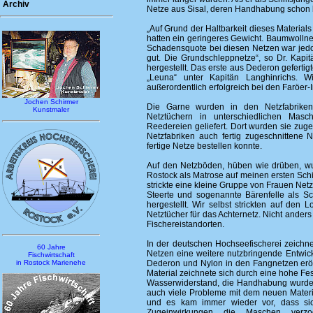
Archiv
Netze aus Sisal, deren Handhabung schon b
„Auf Grund der Haltbarkeit dieses Material
hatten ein geringeres Gewicht. Baumwollnet
Schadensquote bei diesen Netzen war jed
gut. Die Grundschleppnetze“, so Dr. Kapi
hergestellt. Das erste aus Dederon geferti
„Leuna“ unter Kapitän Langhinrichs. 
außerordentlich erfolgreich bei den Faröer-I
Jochen Schirmer
Die Garne wurden in den Netzfabriken
Kunstmaler
Netztüchern in unterschiedlichen Mas
Reedereien geliefert. Dort wurden sie zuge
Netzfabriken auch fertig zugeschnittene 
fertige Netze bestellen konnte.
Auf den Netzböden, hüben wie drüben, wur
Rostock als Matrose auf meinen ersten Schif
strickte eine kleine Gruppe von Frauen Ne
Steerte und sogenannte Bärenfelle als Sch
hergestellt. Wir selbst strickten auf den
Netztücher für das Achternetz. Nicht ande
Fischereistandorten.
In der deutschen Hochseefischerei zeichn
60 Jahre
Netzen eine weitere nutzbringende Entwick
Fischwirtschaft
Dederon und Nylon in den Fangnetzen eröf
in Rostock Marienehe
Material zeichnete sich durch eine hohe Fes
Wasserwiderstand, die Handhabung wurde l
auch viele Probleme mit dem neuen Materia
und es kam immer wieder vor, dass sich
Zugeinwirkungen die Maschen verzo