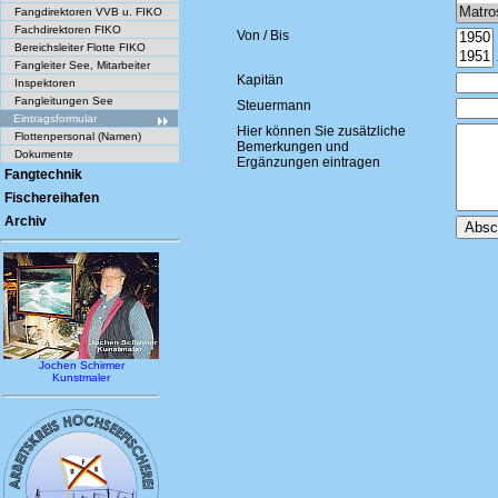
Fangdirektoren VVB u. FIKO
Fachdirektoren FIKO
Von / Bis
Bereichsleiter Flotte FIKO
Fangleiter See, Mitarbeiter
Kapitän
Inspektoren
Fangleitungen See
Steuermann
Eintragsformular
Hier können Sie zusätzliche
Flottenpersonal (Namen)
Bemerkungen und
Dokumente
Ergänzungen eintragen
Fangtechnik
Fischereihafen
Archiv
Jochen Schirmer
Kunstmaler