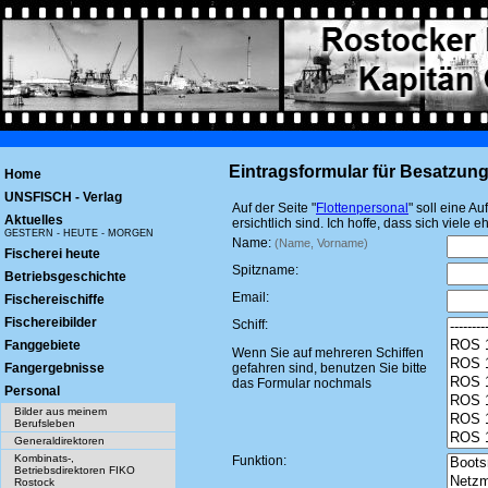
Eintragsformular für Besatzun
Home
UNSFISCH - Verlag
Auf der Seite "
Flottenpersonal
" soll eine A
Aktuelles
ersichtlich sind. Ich hoffe, dass sich viele
GESTERN - HEUTE - MORGEN
Name:
(Name, Vorname)
Fischerei heute
Spitzname:
Betriebsgeschichte
Email:
Fischereischiffe
Fischereibilder
Schiff:
Fanggebiete
Wenn Sie auf mehreren Schiffen
Fangergebnisse
gefahren sind, benutzen Sie bitte
das Formular nochmals
Personal
Bilder aus meinem
Berufsleben
Generaldirektoren
Kombinats-,
Funktion:
Betriebsdirektoren FIKO
Rostock