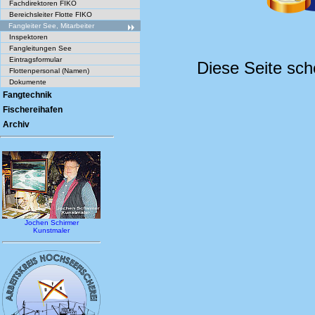
Fachdirektoren FIKO
Bereichsleiter Flotte FIKO
Fangleiter See, Mitarbeiter
Inspektoren
Fangleitungen See
Eintragsformular
Diese Seite sche
Flottenpersonal (Namen)
Dokumente
Fangtechnik
Fischereihafen
Archiv
Jochen Schirmer
Kunstmaler