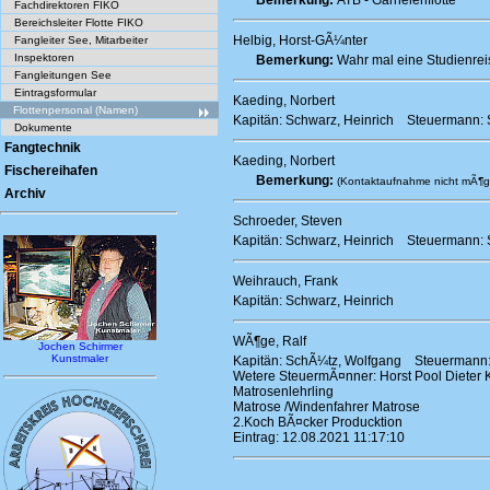
Bemerkung:
ATB - Garnelenflotte
Fachdirektoren FIKO
Bereichsleiter Flotte FIKO
Helbig, Horst-GÃ¼nter
Fangleiter See, Mitarbeiter
Inspektoren
Bemerkung:
Wahr mal eine Studienrei
Fangleitungen See
Eintragsformular
Kaeding, Norbert
Flottenpersonal (Namen)
Kapitän: Schwarz, Heinrich Steuermann: 
Dokumente
Fangtechnik
Kaeding, Norbert
Fischereihafen
Bemerkung:
(Kontaktaufnahme nicht mÃ¶gl
Archiv
Schroeder, Steven
Kapitän: Schwarz, Heinrich Steuermann: 
Weihrauch, Frank
Kapitän: Schwarz, Heinrich
WÃ¶ge, Ralf
Jochen Schirmer
Kunstmaler
Kapitän: SchÃ¼tz, Wolfgang Steuermann
Wetere SteuermÃ¤nner: Horst Pool Dieter K
Matrosenlehrling
Matrose /Windenfahrer Matrose
2.Koch BÃ¤cker Producktion
Eintrag: 12.08.2021 11:17:10