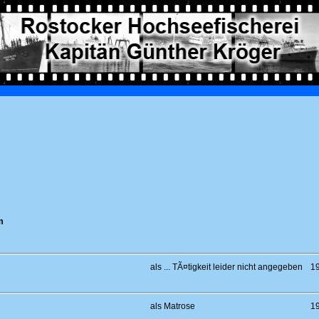
m
als ... TÃ¤tigkeit leider nicht angegeben
1
als Matrose
1