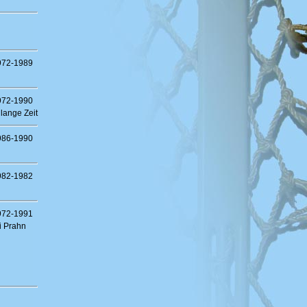
972-1989
972-1990
 lange Zeit
986-1990
982-1982
972-1991
i Prahn