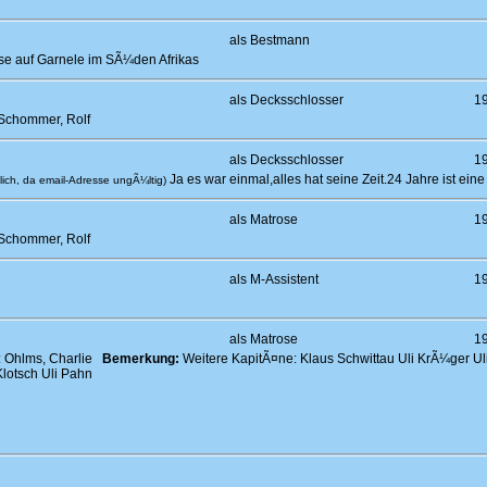
als Bestmann
se auf Garnele im SÃ¼den Afrikas
als Decksschlosser
1
Schommer, Rolf
als Decksschlosser
1
Ja es war einmal,alles hat seine Zeit.24 Jahre ist eine
ich, da email-Adresse ungÃ¼ltig)
als Matrose
1
Schommer, Rolf
als M-Assistent
1
als Matrose
1
: Ohlms, Charlie
Bemerkung:
Weitere KapitÃ¤ne: Klaus Schwittau Uli KrÃ¼ger Ul
lotsch Uli Pahn