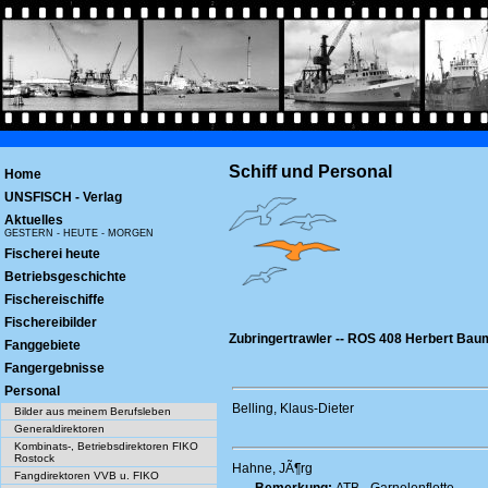
Schiff und Personal
Home
UNSFISCH - Verlag
Aktuelles
GESTERN - HEUTE - MORGEN
Fischerei heute
Betriebsgeschichte
Fischereischiffe
Fischereibilder
Zubringertrawler -- ROS 408 Herbert Bau
Fanggebiete
Fangergebnisse
Personal
Belling, Klaus-Dieter
Bilder aus meinem Berufsleben
Generaldirektoren
Kombinats-, Betriebsdirektoren FIKO
Rostock
Hahne, JÃ¶rg
Fangdirektoren VVB u. FIKO